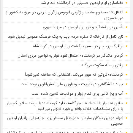
فضاسازی ایام اربعین حسینی در کرمانشاه انجام شد
انتقال ۱۵ مصدوم سانحه واژگونی اتوبوس زائران ایرانی در عراق به کشور از
مرز خسروی
تأمین بی‌وقفه آرد و نان زوار اربعین در مرز خسروی
نان کامل از کارخانه تا سفره مردم باید به یک فرهنگ عمومی تبدیل شود
ترافیک پرحجم در مسیر بازگشت زوار اربعین در کرمانشاه
گرمای ماندگار در کرمانشاه؛ احتمال نفوذ غبار به نواحی مرزی استان
وقتی رسانه سکوت می‌کند…
کرمانشاه؛ ثروتی که عبور می‌کند، اشتغالی که ساخته نمی‌شود!
جهاد دانشگاهی در تقویت خودباوری ملی نقش‌آفرین بوده است
آب و یخ کافی برای تمام زوار و موکب‌ها تامین شده است
طلای ۱۸ عیار یا اعتماد ۱۸ عیار؟/استاندارد کرمانشاه: با عرضه طلای کم‌عیار
یا دارای مشخصات خلاف واقع برخورد قانونی می‌کنیم
اعزام دومین ناوگان سازمان حمل‌ونقل مسافر برای جابه‌جایی زائران اربعین
حسینی
رشد ۱۱ درصدی تردد خودروها در جاده‌های مسیر زوار اربعین در کرمانشاه