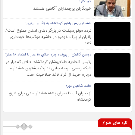
خبرنگار ؛
خبرنگاران پرچمداران آگاهی هستند
هشدار پلیس راهور کرمانشاه به زائران اربعین؛
تردد موتورسیکلت در بزرگراه‌های استان ممنوع است/
زائران از پارک خودرو در حاشیه موکب‌ها خودداری
کنند
دومین گزارش از پرونده ویژه :طلای ۱۸ عیار یا اعتماد ۱۸ عیار؟
رئیس اتحادیه طلافروشان کرمانشاه: طلای کم‌عیار در
شبکه رسمی عرضه جایی ندارد/ بیشترین هشدار ما
درباره خرید از افراد فاقد صلاحیت است
حامد شاهین مهر؛
از بحران آب تا بحران پشه؛ هشدار جدی برای شرق
کرمانشاه
تازه های طلوع