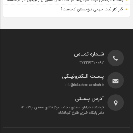
گیر کار ثبت جهانی تاق‌بستان کجاست؟
شـماره تمـاس
083 - 37224131
پسـت الـکترونیـکی
info@toloukermanshah.ir
آدرس پسـتی
کرمانشاه خیابان سعدی ، جنب مرکز قنادی سعدی، پلاک 119
دفتر پایگاه خبری طلوع کرمانشاه