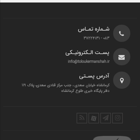
شـماره تمـاس
083 - 37224131
پسـت الـکترونیـکی
info@toloukermanshah.ir
آدرس پسـتی
کرمانشاه خیابان سعدی ، جنب مرکز قنادی سعدی، پلاک 119
دفتر پایگاه خبری طلوع کرمانشاه