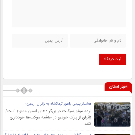
ثبت دیدگاه
اخبار استان
هشدار پلیس راهور کرمانشاه به زائران اربعین؛
تردد موتورسیکلت در بزرگراه‌های استان ممنوع است/
زائران از پارک خودرو در حاشیه موکب‌ها خودداری
کنند
دومین گزارش از پرونده ویژه :طلای ۱۸ عیار یا اعتماد ۱۸ عیار؟