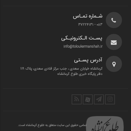
شـماره تمـاس
083 - 37224131
پسـت الـکترونیـکی
info@toloukermanshah.ir
آدرس پسـتی
کرمانشاه خیابان سعدی ، جنب مرکز قنادی سعدی، پلاک 119
دفتر پایگاه خبری طلوع کرمانشاه
تمامی حقوق این سایت متعلق به طلوع کرمانشاه است.