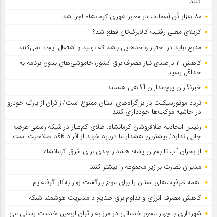
کنند
۸۰ هزار تُن آسفالت در معابر شهری کرمانشاه اجرا شد
کربلای معلی رفتید؛ کالابرگ‌تان قطع شد؟
منابع نباید در اختیار واحدهایی باشد که تولید و اشتغال ایجاد نمی‌کنند
کاهش ۳ درصدی نیاز مصرف برق کشور؛ خاموشی‌های بدون برنامه به
حداقل رسید
خبرنگاران پرچمداران آگاهی هستند
تردد موتورسیکلت در بزرگراه‌های استان ممنوع است/ زائران از پارک خودرو
در حاشیه موکب‌ها خودداری کنند
رئیس اتحادیه طلافروشان کرمانشاه: طلای کم‌عیار در شبکه رسمی عرضه
جایی ندارد/ بیشترین هشدار ما درباره خرید از افراد فاقد صلاحیت است
از بحران آب تا بحران پشه؛ هشدار جدی برای شرق کرمانشاه
مدیران نظارت بر زیر مجموعه را بیشتر کنند
همه ظرفیت‌های استان را برای موج بازگشت زوار به‌کار گرفته‌ایم
کاهش مصرف انرژی و تداوم برق صنایع با مدیریت هوشمند شبکه
شهرداری با چهار محور خدماتی در مرز به زائران اربعین خدمات رسانی می