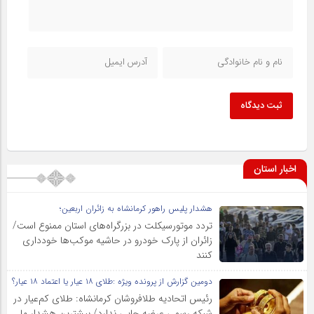
ثبت دیدگاه
اخبار استان
هشدار پلیس راهور کرمانشاه به زائران اربعین؛
تردد موتورسیکلت در بزرگراه‌های استان ممنوع است/
زائران از پارک خودرو در حاشیه موکب‌ها خودداری
کنند
دومین گزارش از پرونده ویژه :طلای ۱۸ عیار یا اعتماد ۱۸ عیار؟
رئیس اتحادیه طلافروشان کرمانشاه: طلای کم‌عیار در
شبکه رسمی عرضه جایی ندارد/ بیشترین هشدار ما