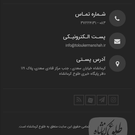
شـماره تمـاس
083 - 37224131
پسـت الـکترونیـکی
info@toloukermanshah.ir
آدرس پسـتی
کرمانشاه خیابان سعدی ، جنب مرکز قنادی سعدی، پلاک 119
دفتر پایگاه خبری طلوع کرمانشاه
تمامی حقوق این سایت متعلق به طلوع کرمانشاه است.