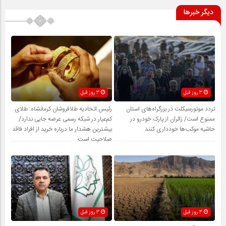
دیگر خبرها
3 روز قبل
3 روز قبل
تردد موتورسیکلت در بزرگراه‌های استان
رئیس اتحادیه طلافروشان کرمانشاه: طلای
ممنوع است/ زائران از پارک خودرو در
کم‌عیار در شبکه رسمی عرضه جایی ندارد/
حاشیه موکب‌ها خودداری کنند
بیشترین هشدار ما درباره خرید از افراد فاقد
صلاحیت است
3 روز قبل
3 روز قبل