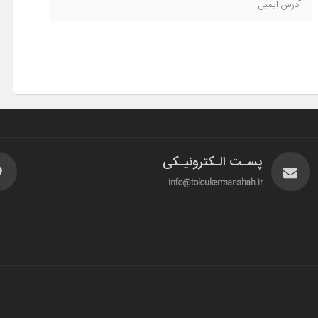
پسـت الـکترونیـکی
info@toloukermanshah.ir