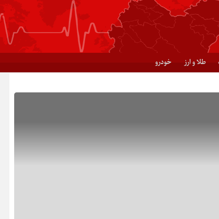
طلا و ارز
خودرو