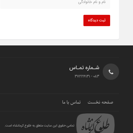
ثبت دیدگاه
شـماره تمـاس
083 - 37224131
صفحه نخست
تماس با ما
تمامی حقوق این سایت متعلق به طلوع کرمانشاه است.