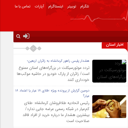
تلگرام
توییتر
اینستاگرام
آپارات
تماس با ما
اخبار استان
هشدار پلیس راهور کرمانشاه به زائران اربعین؛
تردد موتورسیکلت در بزرگراه‌های استان ممنوع
است/ زائران از پارک خودرو در حاشیه موکب‌ها
خودداری کنند
دومین گزارش از پرونده ویژه :طلای ۱۸ عیار یا اعتماد ۱۸
عیار؟
رئیس اتحادیه طلافروشان کرمانشاه: طلای
کم‌عیار در شبکه رسمی عرضه جایی ندارد/
بیشترین هشدار ما درباره خرید از افراد فاقد
صلاحیت است