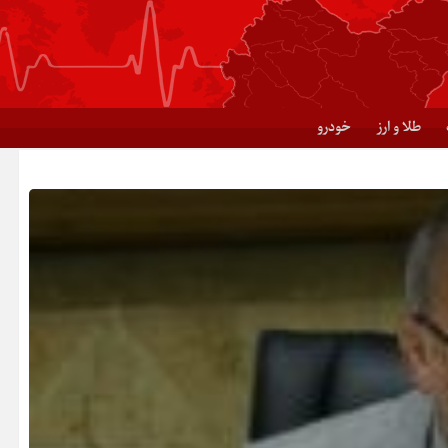
طلا و ارز
خودرو