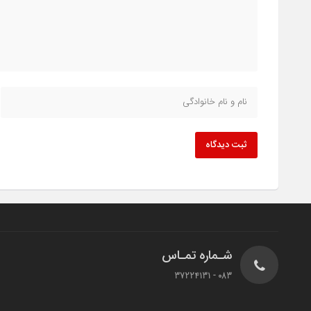
ثبت دیدگاه
شـماره تمـاس
083 - 37224131