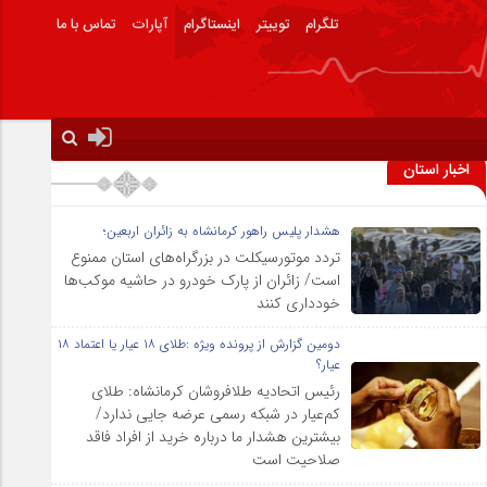
تلگرام
توییتر
اینستاگرام
آپارات
تماس با ما
اخبار استان
هشدار پلیس راهور کرمانشاه به زائران اربعین؛
تردد موتورسیکلت در بزرگراه‌های استان ممنوع
است/ زائران از پارک خودرو در حاشیه موکب‌ها
خودداری کنند
دومین گزارش از پرونده ویژه :طلای ۱۸ عیار یا اعتماد ۱۸
عیار؟
رئیس اتحادیه طلافروشان کرمانشاه: طلای
کم‌عیار در شبکه رسمی عرضه جایی ندارد/
بیشترین هشدار ما درباره خرید از افراد فاقد
صلاحیت است