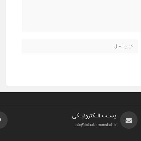
پسـت الـکترونیـکی
info@toloukermanshah.ir