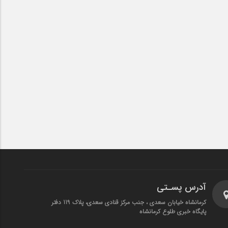
آدرس پسـتی
کرمانشاه خیابان سعدی ، جنب مرکز قنادی سعدی، پلاک 119 دفتر
پایگاه خبری طلوع کرمانشاه