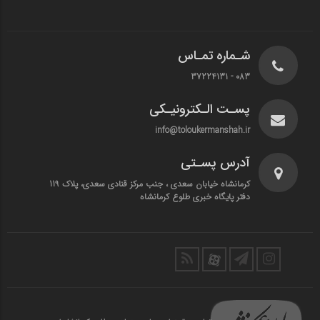
شـماره تمـاس
083 - 37224131
پسـت الـکترونیـکی
info@toloukermanshah.ir
آدرس پسـتی
کرمانشاه خیابان سعدی ، جنب مرکز قنادی سعدی، پلاک 119
دفتر پایگاه خبری طلوع کرمانشاه