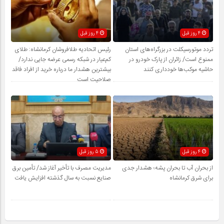
4 روز قبل
4 روز قبل
تردد موتورسیکلت در بزرگراه‌های استان
رئیس اتحادیه طلافروشان کرمانشاه: طلای
ممنوع است/ زائران از پارک خودرو در
کم‌عیار در شبکه رسمی عرضه جایی ندارد/
حاشیه موکب‌ها خودداری کنند
بیشترین هشدار ما درباره خرید از افراد فاقد
صلاحیت است
4 روز قبل
5 روز قبل
از بحران آب تا بحران پشه؛ هشدار جدی
مدیریت مصرف با تأخیر آغاز شد/ تأمین برق
برای شرق کرمانشاه
صنایع نسبت به سال گذشته افزایش یافت