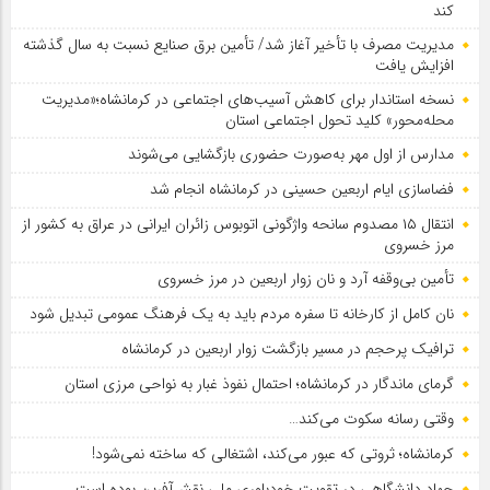
کند
مدیریت مصرف با تأخیر آغاز شد/ تأمین برق صنایع نسبت به سال گذشته
افزایش یافت
نسخه استاندار برای کاهش آسیب‌های اجتماعی در کرمانشاه؛«مدیریت
محله‌محور» کلید تحول اجتماعی استان
مدارس از اول مهر به‌صورت حضوری بازگشایی می‌شوند
فضاسازی ایام اربعین حسینی در کرمانشاه انجام شد
انتقال ۱۵ مصدوم سانحه واژگونی اتوبوس زائران ایرانی در عراق به کشور از
مرز خسروی
تأمین بی‌وقفه آرد و نان زوار اربعین در مرز خسروی
نان کامل از کارخانه تا سفره مردم باید به یک فرهنگ عمومی تبدیل شود
ترافیک پرحجم در مسیر بازگشت زوار اربعین در کرمانشاه
گرمای ماندگار در کرمانشاه؛ احتمال نفوذ غبار به نواحی مرزی استان
وقتی رسانه سکوت می‌کند…
کرمانشاه؛ ثروتی که عبور می‌کند، اشتغالی که ساخته نمی‌شود!
جهاد دانشگاهی در تقویت خودباوری ملی نقش‌آفرین بوده است