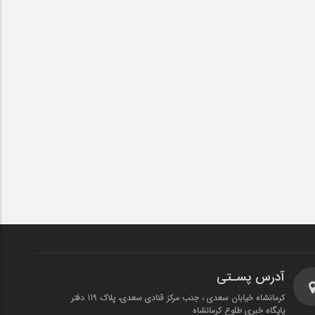
آدرس پسـتی
کرمانشاه خیابان سعدی ، جنب مرکز قنادی سعدی، پلاک 119 دفتر
پایگاه خبری طلوع کرمانشاه