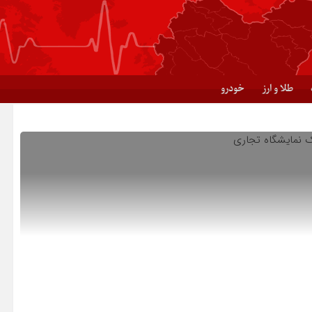
طلا و ارز
خودرو