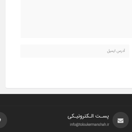
پسـت الـکترونیـکی
info@toloukermanshah.ir