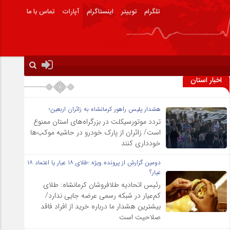
تلگرام
توییتر
اینستاگرام
آپارات
تماس با ما
اخبار استان
هشدار پلیس راهور کرمانشاه به زائران اربعین؛
تردد موتورسیکلت در بزرگراه‌های استان ممنوع
است/ زائران از پارک خودرو در حاشیه موکب‌ها
خودداری کنند
دومین گزارش از پرونده ویژه :طلای ۱۸ عیار یا اعتماد ۱۸
عیار؟
رئیس اتحادیه طلافروشان کرمانشاه: طلای
کم‌عیار در شبکه رسمی عرضه جایی ندارد/
بیشترین هشدار ما درباره خرید از افراد فاقد
صلاحیت است