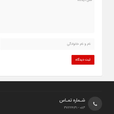
ثبت دیدگاه
شـماره تمـاس
083 - 37224131