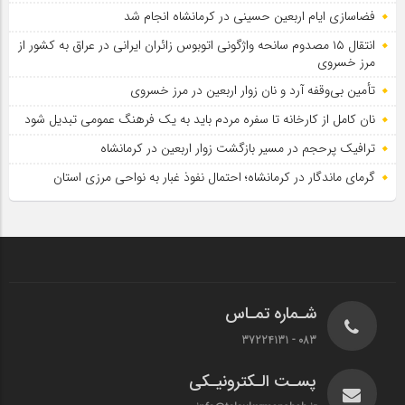
فضاسازی ایام اربعین حسینی در کرمانشاه انجام شد
انتقال ۱۵ مصدوم سانحه واژگونی اتوبوس زائران ایرانی در عراق به کشور از
مرز خسروی
تأمین بی‌وقفه آرد و نان زوار اربعین در مرز خسروی
نان کامل از کارخانه تا سفره مردم باید به یک فرهنگ عمومی تبدیل شود
ترافیک پرحجم در مسیر بازگشت زوار اربعین در کرمانشاه
گرمای ماندگار در کرمانشاه؛ احتمال نفوذ غبار به نواحی مرزی استان
شـماره تمـاس
083 - 37224131
پسـت الـکترونیـکی