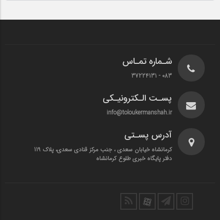
شـماره تمـاس
083 - 37224131
پسـت الـکترونیـکی
info@toloukermanshah.ir
آدرس پسـتی
کرمانشاه خیابان سعدی ، جنب مرکز قنادی سعدی، پلاک 119
دفتر پایگاه خبری طلوع کرمانشاه