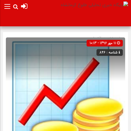
صفحه نخست
اقتصادی
11 مهر 1396 - 10:13
شناسه : 846