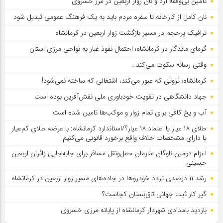
تأمین بی‌وقفه آرد و نان زوار اربعین در مرز خسروی
نان کامل از کارخانه تا سفره مردم باید به یک فرهنگ عمومی تبدیل شود
ترافیک پرحجم در مسیر بازگشت زوار اربعین در کرمانشاه
گرمای ماندگار در کرمانشاه؛ احتمال نفوذ غبار به نواحی مرزی استان
وقتی رسانه سکوت می‌کند…
کرمانشاه؛ ثروتی که عبور می‌کند، اشتغالی که ساخته نمی‌شود!
جهاد دانشگاهی در تقویت خودباوری ملی نقش‌آفرین بوده است
آب و یخ کافی برای تمام زوار و موکب‌ها تامین شده است
طلای ۱۸ عیار یا اعتماد ۱۸ عیار؟/استاندارد کرمانشاه: با عرضه طلای کم‌عیار
یا دارای مشخصات خلاف واقع برخورد قانونی می‌کنیم
اعزام دومین ناوگان سازمان حمل‌ونقل مسافر برای جابه‌جایی زائران اربعین
حسینی
رشد ۱۱ درصدی تردد خودروها در جاده‌های مسیر زوار اربعین در کرمانشاه
گیر کار ثبت جهانی تاق‌بستان کجاست؟
بازدید بامدادی شهردار کرمانشاه از پایانه مرزی خسروی