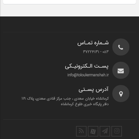
شـماره تمـاس
083 - 37224131
پسـت الـکترونیـکی
info@toloukermanshah.ir
آدرس پسـتی
کرمانشاه خیابان سعدی ، جنب مرکز قنادی سعدی، پلاک 119
دفتر پایگاه خبری طلوع کرمانشاه