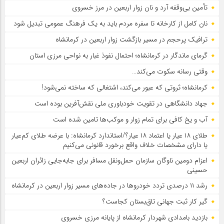
تأمین بی‌وقفه آرد و نان زوار اربعین در مرز خسروی
نان کامل از کارخانه تا سفره مردم باید به یک فرهنگ عمومی تبدیل شود
ترافیک پرحجم در مسیر بازگشت زوار اربعین در کرمانشاه
گرمای ماندگار در کرمانشاه؛ احتمال نفوذ غبار به نواحی مرزی استان
وقتی رسانه سکوت می‌کند…
کرمانشاه؛ ثروتی که عبور می‌کند، اشتغالی که ساخته نمی‌شود!
جهاد دانشگاهی در تقویت خودباوری ملی نقش‌آفرین بوده است
آب و یخ کافی برای تمام زوار و موکب‌ها تامین شده است
طلای ۱۸ عیار یا اعتماد ۱۸ عیار؟/استاندارد کرمانشاه: با عرضه طلای کم‌عیار
یا دارای مشخصات خلاف واقع برخورد قانونی می‌کنیم
اعزام دومین ناوگان سازمان حمل‌ونقل مسافر برای جابه‌جایی زائران اربعین
حسینی
رشد ۱۱ درصدی تردد خودروها در جاده‌های مسیر زوار اربعین در کرمانشاه
گیر کار ثبت جهانی تاق‌بستان کجاست؟
بازدید بامدادی شهردار کرمانشاه از پایانه مرزی خسروی