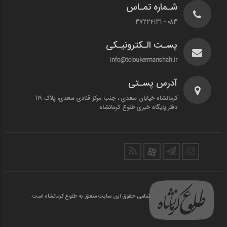
شـماره تمـاس
083 - 37224131
پسـت الـکترونیـکی
info@toloukermanshah.ir
آدرس پسـتی
کرمانشاه خیابان سعدی ، جنب مرکز قنادی سعدی، پلاک 119
دفتر پایگاه خبری طلوع کرمانشاه
تمامی حقوق این سایت متعلق به طلوع کرمانشاه است.