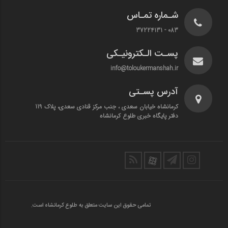
شـماره تمـاس
083 - 37224131
پسـت الـکترونیـکی
info@toloukermanshah.ir
آدرس پسـتی
کرمانشاه خیابان سعدی ، جنب مرکز قنادی سعدی، پلاک 119
دفتر پایگاه خبری طلوع کرمانشاه
تمامی حقوق این سایت متعلق به طلوع کرمانشاه است.