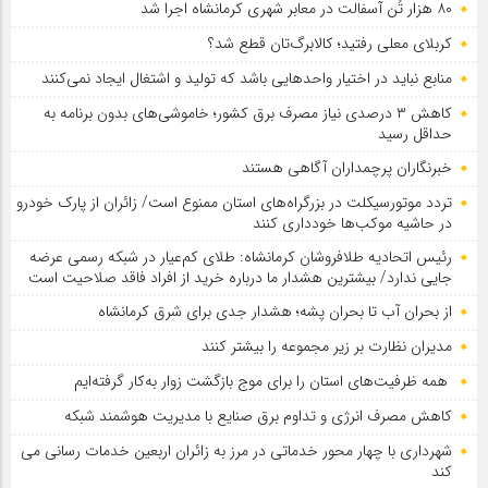
۸۰ هزار تُن آسفالت در معابر شهری کرمانشاه اجرا شد
کربلای معلی رفتید؛ کالابرگ‌تان قطع شد؟
منابع نباید در اختیار واحدهایی باشد که تولید و اشتغال ایجاد نمی‌کنند
کاهش ۳ درصدی نیاز مصرف برق کشور؛ خاموشی‌های بدون برنامه به
حداقل رسید
خبرنگاران پرچمداران آگاهی هستند
تردد موتورسیکلت در بزرگراه‌های استان ممنوع است/ زائران از پارک خودرو
در حاشیه موکب‌ها خودداری کنند
رئیس اتحادیه طلافروشان کرمانشاه: طلای کم‌عیار در شبکه رسمی عرضه
جایی ندارد/ بیشترین هشدار ما درباره خرید از افراد فاقد صلاحیت است
از بحران آب تا بحران پشه؛ هشدار جدی برای شرق کرمانشاه
مدیران نظارت بر زیر مجموعه را بیشتر کنند
همه ظرفیت‌های استان را برای موج بازگشت زوار به‌کار گرفته‌ایم
کاهش مصرف انرژی و تداوم برق صنایع با مدیریت هوشمند شبکه
شهرداری با چهار محور خدماتی در مرز به زائران اربعین خدمات رسانی می
کند