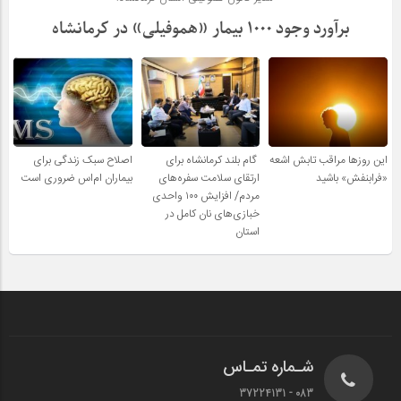
برآورد وجود ۱۰۰۰ بیمار «هموفیلی» در کرمانشاه
این روزها مراقب تابش اشعه
گام بلند کرمانشاه برای
اصلاح سبک زندگی برای
«فرابنفش» باشید
ارتقای سلامت سفره‌های
بیماران ام‌اس ضروری است
مردم/ افزایش ۱۰۰ واحدی
خبازی‌های نان کامل در
استان
شـماره تمـاس
083 - 37224131