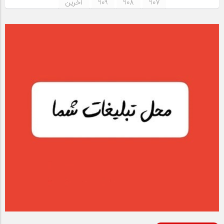
907
908
909
آخرین