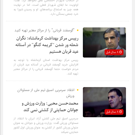
در انتخاب شهردار احساسی عمل نخواهد کرد، گفت:
اولویت ما ابقای شهردار فعلی است، اما در نهایت
همه چیز به استماع برنامه‌های او و رسیدن شورا به
خرد جمعی بستگی دارد.
"گوسفند قربانی" را از مراکز معتبر تهیه کنید
رییس مرکز بهداشت کرمانشاه: نگران
شعله ور شدن “کریمه کنگو” در آستانه
عید قربان هستیم
8 سال قبل
رییس مرکز بهداشت استان کرمانشاه با توجه به
افزایش خرید گوسفند قربانی در آستانه عید قربان، از
مردم خواست حتما گوسفند قربانی را از مراکز معتبر
تهیه کنند.
انتقاد سرمربی اسبق تیم ملی از مسئولان
ورزش
محمدحسن محبی: وزارت ورزش و
جوانان حمایتی از کشتی نمی کند
8 سال قبل
سرمربی اسبق تیم ملی کشتی آزاد ایران با انتقاد از
مسئولان ورزش گفت: وزارت ورزش و جوانان به عنوان
متولی ورزش کشور از کشتی به عنوان ورزش اول کشور
حمایتی نمیکند