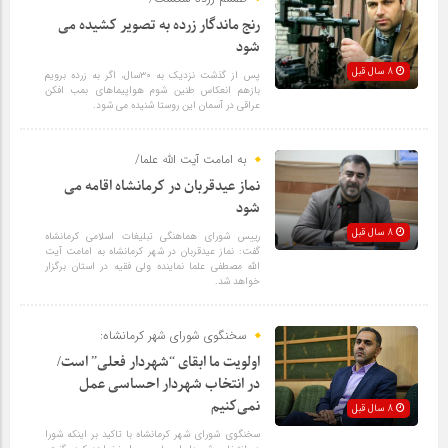
رنج ماندگار زرده به تصویر کشیده می
شود
8 سال قبل
پس از گذشت نزدیک به ۳۰سال، اگر به زرده برویم
بازهم انعکاس طنین شوم هواپیماهای بمب افکن
عراقی در آسمان این روستا شنیده می شود.
به امامت آیت الله علما/
نماز عیدقربان در کرمانشاه اقامه می
شود
8 سال قبل
رییس شورای هماهنگی تبلیغات اسلامی کرمانشاه
گفت: نماز عیدقربان در شهر کرمانشاه به امامت آیت
الله مصطفی علما نماینده ولی فقیه در استان برگزار
خواهد شد.
سخنگوی شورای شهر کرمانشاه:
اولویت ما ابقای “شهردار فعلی” است/
در انتخاب شهردار احساسی عمل
نمی‌کنیم
8 سال قبل
سخنگوی شورای شهر کرمانشاه با تاکید بر اینکه شورا