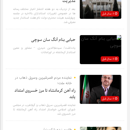
مدیریت
بعد از نزدیک به دو هفته انتشار اخبار مختلف رسانه
ها در خصوص تغییرات استانداران بالاخره در جلسه
8 سال قبل
چهارشنبه هیئت محترم دولت نام هفت استاندار جدید
معرفی شد.
حبابی بنام آنگ سان سوچی
یادداشت/ سیدعلاالدین حیدری – مشاور و معین
استاندار کرمانشاه در اورامانات
8 سال قبل
نماینده مردم قصرشیرین وسرپل ذهاب در
خانه ملت؛
راه آهن کرمانشاه تا مرز خسروی امتداد
یابد
8 سال قبل
نماینده قصرشیرین، سرپل ذهاب و گیلانغرب در مجلس
شورای اسلامی خواستار امتداد راه آهن کرمانشاه تا
مرز خسروی شد
طلسم زرده شکست/