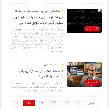
سخنگوی شورای اسلامی شهر کرمانشاه:
هروقت توانستیم مردم را در اداره شهر
سهیم کنیم آنوقت موفق شده ایم
8 سال قبل
با برگزاری جلسه تحلیف و انتخاب هیئت رئیسه سال
اول دوره پنجم شورای اسلامی شهر کرمانشاه، که با
حضور تمامی اعضا تشکیل شد، این شورا رسما فعالیت
خود را آغاز کرد و رسول آزادى به عنوان رئیس، کامران
ملکی نایب رئیس، ابراهیم مرادی به عنوان سخنگو،
پیمان موسوی (منشی اول) و میثم موسوی(منشی دوم)،
انتخاب شدند.
نعمت احمدی:
عدم شفافیت مالی مسئولان، باب
شایعات را باز می‌کند
8 سال قبل
یک وکیل دادگستری معتقد است که عدم شفافیت
مالی مسئولان و ایجاد فاصله بین مسئولان و مردم
موجب گشوده شدن باب شایعات می‌شود.
اولین
901
902
903
904
905
906