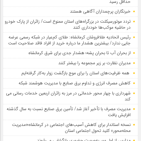
حداقل رسید
خبرنگاران پرچمداران آگاهی هستند
تردد موتورسیکلت در بزرگراه‌های استان ممنوع است/ زائران از پارک خودرو
در حاشیه موکب‌ها خودداری کنند
رئیس اتحادیه طلافروشان کرمانشاه: طلای کم‌عیار در شبکه رسمی عرضه
جایی ندارد/ بیشترین هشدار ما درباره خرید از افراد فاقد صلاحیت است
از بحران آب تا بحران پشه؛ هشدار جدی برای شرق کرمانشاه
مدیران نظارت بر زیر مجموعه را بیشتر کنند
همه ظرفیت‌های استان را برای موج بازگشت زوار به‌کار گرفته‌ایم
کاهش مصرف انرژی و تداوم برق صنایع با مدیریت هوشمند شبکه
شهرداری با چهار محور خدماتی در مرز به زائران اربعین خدمات رسانی می
کند
مدیریت مصرف با تأخیر آغاز شد/ تأمین برق صنایع نسبت به سال گذشته
افزایش یافت
نسخه استاندار برای کاهش آسیب‌های اجتماعی در کرمانشاه؛«مدیریت
محله‌محور» کلید تحول اجتماعی استان
مدارس از اول مهر به‌صورت حضوری بازگشایی می‌شوند