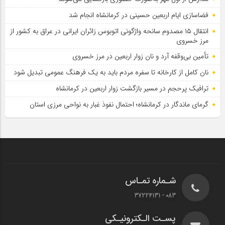
فضاسازی ایام اربعین حسینی در کرمانشاه انجام شد
انتقال ۱۵ مصدوم سانحه واژگونی اتوبوس زائران ایرانی در عراق به کشور از
مرز خسروی
تأمین بی‌وقفه آرد و نان زوار اربعین در مرز خسروی
نان کامل از کارخانه تا سفره مردم باید به یک فرهنگ عمومی تبدیل شود
ترافیک پرحجم در مسیر بازگشت زوار اربعین در کرمانشاه
گرمای ماندگار در کرمانشاه؛ احتمال نفوذ غبار به نواحی مرزی استان
شـماره تمـاس
083 - 37224131
پسـت الـکترونیـکی