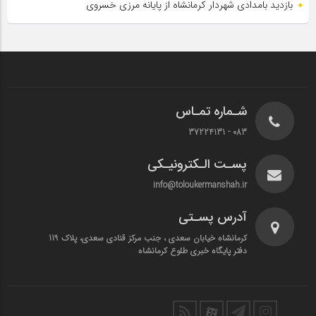
بازدید بامدادی شهردار کرمانشاه از پایانه مرزی خسروی
شـماره تمـاس
083 - 37224131
پسـت الـکترونیـکی
info@toloukermanshah.ir
آدرس پسـتی
کرمانشاه خیابان سعدی ، جنب مرکز قنادی سعدی، پلاک 119
دفتر پایگاه خبری طلوع کرمانشاه