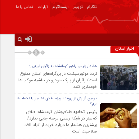
تلگرام
توییتر
اینستاگرام
آپارات
تماس با ما
اخبار استان
هشدار پلیس راهور کرمانشاه به زائران اربعین؛
تردد موتورسیکلت در بزرگراه‌های استان ممنوع
است/ زائران از پارک خودرو در حاشیه موکب‌ها
خودداری کنند
دومین گزارش از پرونده ویژه :طلای ۱۸ عیار یا اعتماد ۱۸
عیار؟
رئیس اتحادیه طلافروشان کرمانشاه: طلای
کم‌عیار در شبکه رسمی عرضه جایی ندارد/
بیشترین هشدار ما درباره خرید از افراد فاقد
صلاحیت است