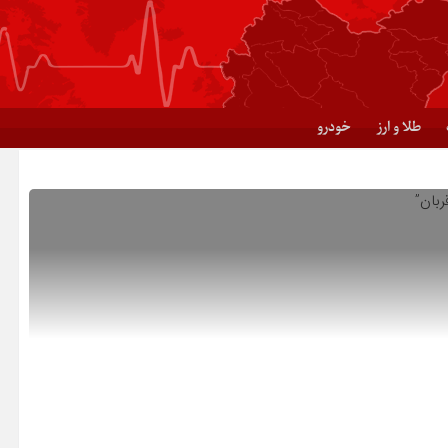
طلا و ارز
خودرو