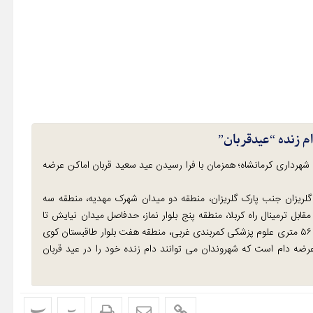
زنده “عیدقربان”
ی شهرداری کرمانشاه؛ همزمان با فرا رسیدن عید سعید قربان اماکن عرضه
لریزان جنب پارک گلریزان، منطقه دو میدان شهرک مهدیه، منطقه سه
بل ترمینال راه کربلا، منطقه پنج بلوار نماز، حدفاصل میدان نیایش تا
میدان امام خمینی ( ره) ،میدان ظفرمحل دوشنبه بازار، منطقه شش ۵۶ متری علوم پزشکی کمربندی غربی، منطقه هفت بلوار طاقبستان کوی
ضه دام است که شهروندان می توانند دام زنده خود را در عید قربان
پ
پ