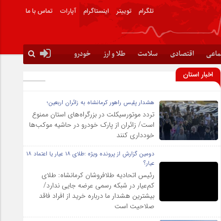
تلگرام
توییتر
اینستاگرام
آپارات
تماس با ما
ماعی
اقتصادی
سلامت
طلا و ارز
خودرو
اخبار استان
هشدار پلیس راهور کرمانشاه به زائران اربعین؛
تردد موتورسیکلت در بزرگراه‌های استان ممنوع
است/ زائران از پارک خودرو در حاشیه موکب‌ها
خودداری کنند
دومین گزارش از پرونده ویژه :طلای ۱۸ عیار یا اعتماد ۱۸
عیار؟
رئیس اتحادیه طلافروشان کرمانشاه: طلای
کم‌عیار در شبکه رسمی عرضه جایی ندارد/
بیشترین هشدار ما درباره خرید از افراد فاقد
صلاحیت است