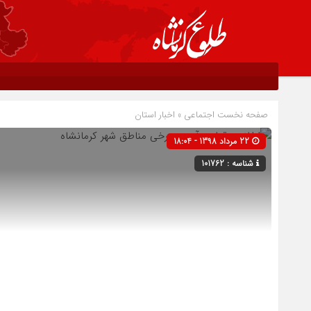
صفحه نخست
اجتماعی
»
اخبار استان
22 مرداد 1398 - 18:04
شناسه : 101762