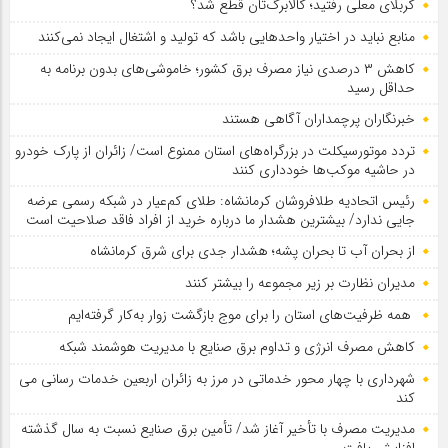
کربلای معلی رفتید؛ کالابرگ‌تان قطع شد؟
منابع نباید در اختیار واحدهایی باشد که تولید و اشتغال ایجاد نمی‌کنند
کاهش ۳ درصدی نیاز مصرف برق کشور؛ خاموشی‌های بدون برنامه به
حداقل رسید
خبرنگاران پرچمداران آگاهی هستند
تردد موتورسیکلت در بزرگراه‌های استان ممنوع است/ زائران از پارک خودرو
در حاشیه موکب‌ها خودداری کنند
رئیس اتحادیه طلافروشان کرمانشاه: طلای کم‌عیار در شبکه رسمی عرضه
جایی ندارد/ بیشترین هشدار ما درباره خرید از افراد فاقد صلاحیت است
از بحران آب تا بحران پشه؛ هشدار جدی برای شرق کرمانشاه
مدیران نظارت بر زیر مجموعه را بیشتر کنند
همه ظرفیت‌های استان را برای موج بازگشت زوار به‌کار گرفته‌ایم
کاهش مصرف انرژی و تداوم برق صنایع با مدیریت هوشمند شبکه
شهرداری با چهار محور خدماتی در مرز به زائران اربعین خدمات رسانی می
کند
مدیریت مصرف با تأخیر آغاز شد/ تأمین برق صنایع نسبت به سال گذشته
افزایش یافت