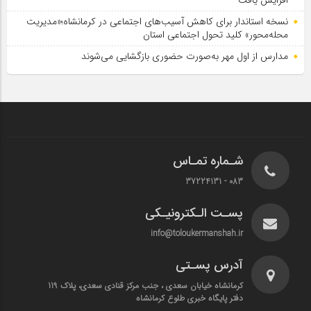
نسخه استاندار برای کاهش آسیب‌های اجتماعی در کرمانشاه؛«مدیریت
محله‌محور» کلید تحول اجتماعی استان
مدارس از اول مهر به‌صورت حضوری بازگشایی می‌شوند
شـماره تمـاس
083 - 37224131
پسـت الـکترونیـکی
info@toloukermanshah.ir
آدرس پسـتی
کرمانشاه خیابان سعدی ، جنب مرکز قنادی سعدی، پلاک 119
دفتر پایگاه خبری طلوع کرمانشاه