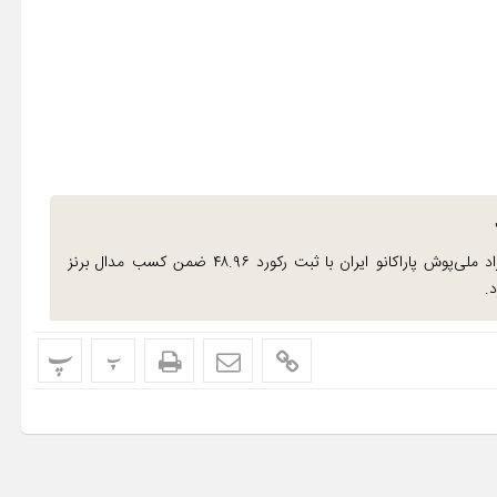
با برگزاری مرحله فینال KL3 بانوان، شهلا بهروزی‌راد ملی‌پوش پاراکانو ایران با ثبت رکورد ۴۸.۹۶ ضمن کسب مدال برنز
.
پ
پ