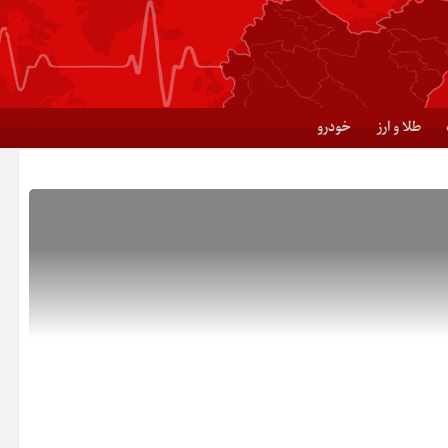
طلا و ارز
خودرو