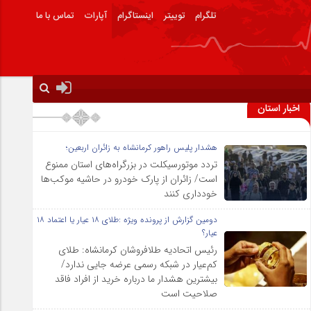
تلگرام
توییتر
اینستاگرام
آپارات
تماس با ما
اخبار استان
هشدار پلیس راهور کرمانشاه به زائران اربعین؛
تردد موتورسیکلت در بزرگراه‌های استان ممنوع
است/ زائران از پارک خودرو در حاشیه موکب‌ها
خودداری کنند
دومین گزارش از پرونده ویژه :طلای ۱۸ عیار یا اعتماد ۱۸
عیار؟
رئیس اتحادیه طلافروشان کرمانشاه: طلای
کم‌عیار در شبکه رسمی عرضه جایی ندارد/
بیشترین هشدار ما درباره خرید از افراد فاقد
صلاحیت است