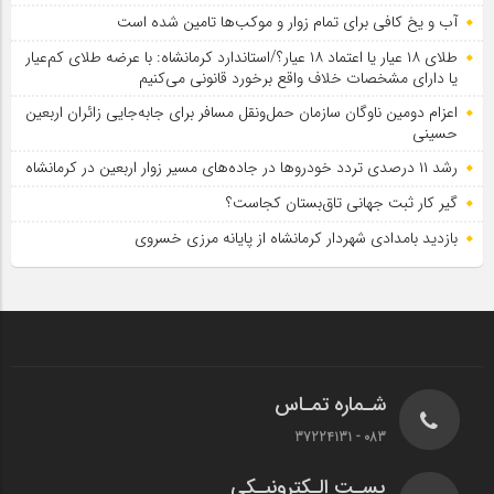
آب و یخ کافی برای تمام زوار و موکب‌ها تامین شده است
طلای ۱۸ عیار یا اعتماد ۱۸ عیار؟/استاندارد کرمانشاه: با عرضه طلای کم‌عیار
یا دارای مشخصات خلاف واقع برخورد قانونی می‌کنیم
اعزام دومین ناوگان سازمان حمل‌ونقل مسافر برای جابه‌جایی زائران اربعین
حسینی
رشد ۱۱ درصدی تردد خودروها در جاده‌های مسیر زوار اربعین در کرمانشاه
گیر کار ثبت جهانی تاق‌بستان کجاست؟
بازدید بامدادی شهردار کرمانشاه از پایانه مرزی خسروی
شـماره تمـاس
083 - 37224131
پسـت الـکترونیـکی