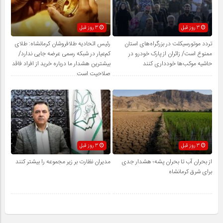
3 روز قبل
3 روز قبل
تردد موتورسیکلت در بزرگراه‌های استان
رئیس اتحادیه طلافروشان کرمانشاه: طلای
ممنوع است/ زائران از پارک خودرو در
کم‌عیار در شبکه رسمی عرضه جایی ندارد/
حاشیه موکب‌ها خودداری کنند
بیشترین هشدار ما درباره خرید از افراد فاقد
صلاحیت است
3 روز قبل
3 روز قبل
از بحران آب تا بحران پشه؛ هشدار جدی
مدیران نظارت بر زیر مجموعه را بیشتر کنند
برای شرق کرمانشاه