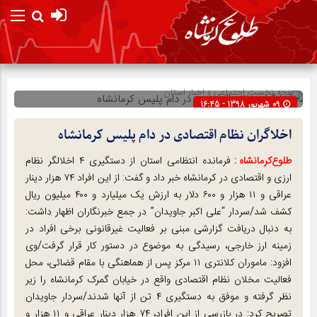
صفحه نخست
اجتماعی
»
اخبار استان
09 شهریور 1398 - 16:45
شناسه : 108970
اخلاگران نظام اقتصادی در دام پلیس کرمانشاه
طلوع‌‌کرمانشاه :
فرمانده انتظامی استان از دستگیری ۴ اخلالگر نظام
ارزی و اقتصادی در کرمانشاه خبر داد و گفت: از این افراد ۷۴ هزار دینار
عراقی و ۱۱ هزار و ۶۰۰ دلار به ارزش یک میلیارد و ۴۰۰ میلیون ریال
کشف شد/سردار “علی اکبر جاویدان” در جمع خبرنگاران اظهار داشت:
به دنبال دریافت گزارشی مبنی بر فعالیت غیرقانونی برخی افراد در
زمینه ارز خارجی، رسیدگی به موضوع در دستور کار قرار گرفت/وی
افزود: ماموران کلانتری ۱۱ مرکز پس از هماهنگی با مقام قضائی، محل
فعالیت مخلان نظام اقتصادی واقع در خیابان گمرک کرمانشاه را زیر
نظر گرفته و موفق به دستگیری ۴ تن از آنها شدند/سردار جاویدان
تصریح کرد: در بازرسی از این افراد، ۷۴ هزار دینار عراقی و ۱۱ هزار و