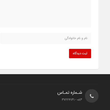
ثبت دیدگاه
شـماره تمـاس
083 - 37224131