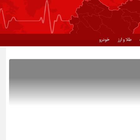
طلا و ارز
خودرو