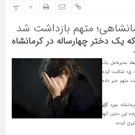
پ
پ
 یک دختر چهارساله در کرمانشاه
یت
مدیرعامل یک
. ق» شکایت کرده
 ۵۰۰ میلیونی و بازداشت متهم خبر داده
مانشاه مورد
آزار
ه این دختر، آنها
یری کردند.