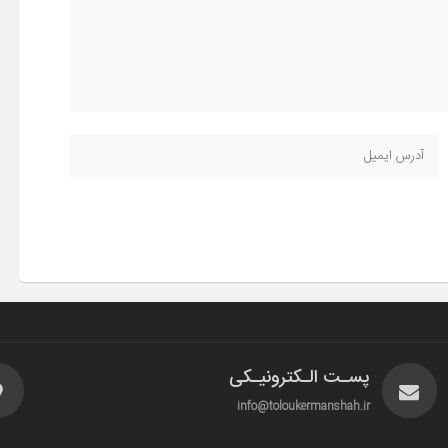
پسـت الـکترونیـکی
info@toloukermanshah.ir