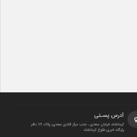
آدرس پسـتی
کرمانشاه خیابان سعدی ، جنب مرکز قنادی سعدی، پلاک 119 دفتر
پایگاه خبری طلوع کرمانشاه