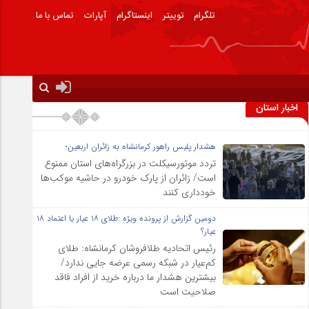
تلگرام
توییتر
اینستاگرام
آپارات
تماس با ما
اخبار استان
هشدار پلیس راهور کرمانشاه به زائران اربعین؛
تردد موتورسیکلت در بزرگراه‌های استان ممنوع
است/ زائران از پارک خودرو در حاشیه موکب‌ها
خودداری کنند
دومین گزارش از پرونده ویژه :طلای ۱۸ عیار یا اعتماد ۱۸
عیار؟
رئیس اتحادیه طلافروشان کرمانشاه: طلای
کم‌عیار در شبکه رسمی عرضه جایی ندارد/
بیشترین هشدار ما درباره خرید از افراد فاقد
صلاحیت است