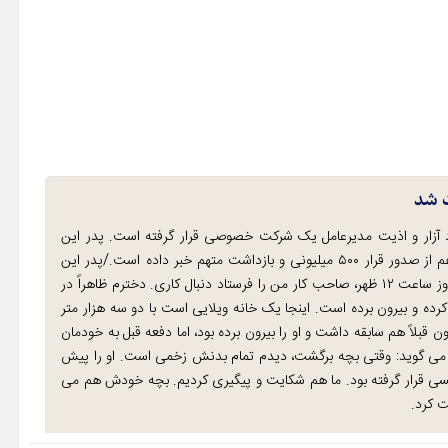
د آزار و اذیت مدیرعامل یک شرکت خصوصی قرار گرفته است. پدر این
دختر گفت: از آقای «ف. ق» شکایت کرده ایم. وکیل این خانواده هم از صدور قرار ۵۰۰ میلیونی و بازداشت متهم خبر داده است./پدر این
دختر می گوید: در شرکتی سرایدار بودم و آنجا کار می کردم. یک روز ساعت ۱۲ ظهر، صاحب کار من را فرستاد دنبال کاری. دخترم ظاهراً در
رده و بیرون برده است. اینجا یک خانه ویلایی است با دو سه هزار متر
چون قبلاً هم سابقه داشت و او را بیرون برده بود، اما دفعه قبل به خودمان
 پدر می گوید: وقتی بچه برگشت، دیدم تمام بدنش زخمی است. او را پیش
و مورد آزار جنسی قرار گرفته بود. ما هم شکایت و پیگیری کردیم. بچه خودش هم می
ت کرد.