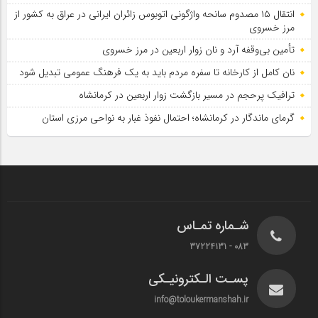
انتقال ۱۵ مصدوم سانحه واژگونی اتوبوس زائران ایرانی در عراق به کشور از
مرز خسروی
تأمین بی‌وقفه آرد و نان زوار اربعین در مرز خسروی
نان کامل از کارخانه تا سفره مردم باید به یک فرهنگ عمومی تبدیل شود
ترافیک پرحجم در مسیر بازگشت زوار اربعین در کرمانشاه
گرمای ماندگار در کرمانشاه؛ احتمال نفوذ غبار به نواحی مرزی استان
شـماره تمـاس
083 - 37224131
پسـت الـکترونیـکی
info@toloukermanshah.ir