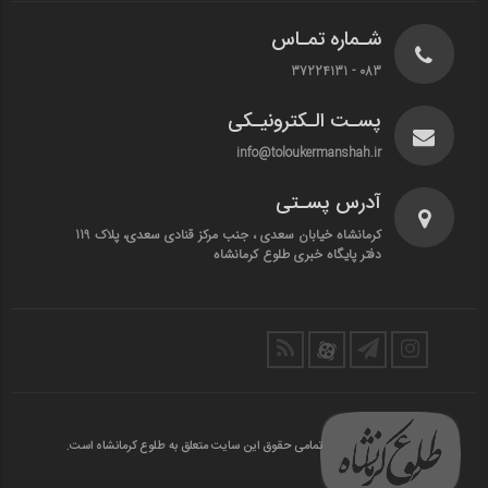
شـماره تمـاس
083 - 37224131
پسـت الـکترونیـکی
info@toloukermanshah.ir
آدرس پسـتی
کرمانشاه خیابان سعدی ، جنب مرکز قنادی سعدی، پلاک 119
دفتر پایگاه خبری طلوع کرمانشاه
تمامی حقوق این سایت متعلق به طلوع کرمانشاه است.