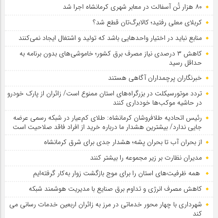
۸۰ هزار تُن آسفالت در معابر شهری کرمانشاه اجرا شد
کربلای معلی رفتید؛ کالابرگ‌تان قطع شد؟
منابع نباید در اختیار واحدهایی باشد که تولید و اشتغال ایجاد نمی‌کنند
کاهش ۳ درصدی نیاز مصرف برق کشور؛ خاموشی‌های بدون برنامه به
حداقل رسید
خبرنگاران پرچمداران آگاهی هستند
تردد موتورسیکلت در بزرگراه‌های استان ممنوع است/ زائران از پارک خودرو
در حاشیه موکب‌ها خودداری کنند
رئیس اتحادیه طلافروشان کرمانشاه: طلای کم‌عیار در شبکه رسمی عرضه
جایی ندارد/ بیشترین هشدار ما درباره خرید از افراد فاقد صلاحیت است
از بحران آب تا بحران پشه؛ هشدار جدی برای شرق کرمانشاه
مدیران نظارت بر زیر مجموعه را بیشتر کنند
همه ظرفیت‌های استان را برای موج بازگشت زوار به‌کار گرفته‌ایم
کاهش مصرف انرژی و تداوم برق صنایع با مدیریت هوشمند شبکه
شهرداری با چهار محور خدماتی در مرز به زائران اربعین خدمات رسانی می
کند