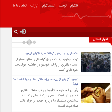
تلگرام
توییتر
اینستاگرام
آپارات
تماس با ما
اخبار استان
هشدار پلیس راهور کرمانشاه به زائران اربعین؛
تردد موتورسیکلت در بزرگراه‌های استان ممنوع
است/ زائران از پارک خودرو در حاشیه موکب‌ها
خودداری کنند
دومین گزارش از پرونده ویژه :طلای ۱۸ عیار یا اعتماد ۱۸
عیار؟
رئیس اتحادیه طلافروشان کرمانشاه: طلای
کم‌عیار در شبکه رسمی عرضه جایی ندارد/
بیشترین هشدار ما درباره خرید از افراد فاقد
صلاحیت است