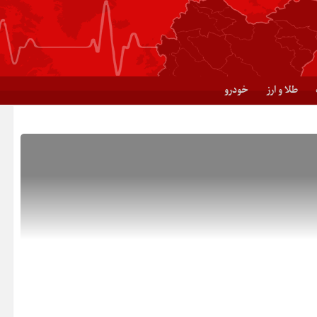
طلا و ارز
خودرو