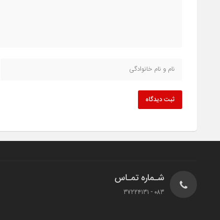
ثبت دیدگاه
شـماره تمـاس
083 - 37224131