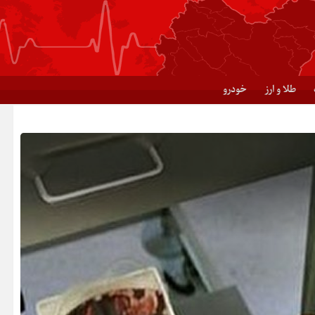
طلا و ارز
خودرو