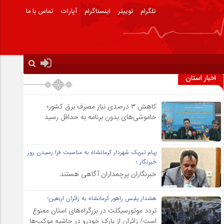
تلگرام
توییتر
اینستاگرام
آپارات
تماس با ما
اخبار استان
کاهش ۳ درصدی نیاز مصرف برق کشور؛
خاموشی‌های بدون برنامه به حداقل رسید
پیام تبریک شهردار کرمانشاه به مناسبت فرا رسیدن روز
خبرنگار ؛
خبرنگاران پرچمداران آگاهی هستند
هشدار پلیس راهور کرمانشاه به زائران اربعین؛
تردد موتورسیکلت در بزرگراه‌های استان ممنوع
است/ زائران از پارک خودرو در حاشیه موکب‌ها