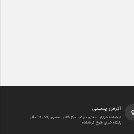
آدرس پسـتی
کرمانشاه خیابان سعدی ، جنب مرکز قنادی سعدی، پلاک 119 دفتر
پایگاه خبری طلوع کرمانشاه