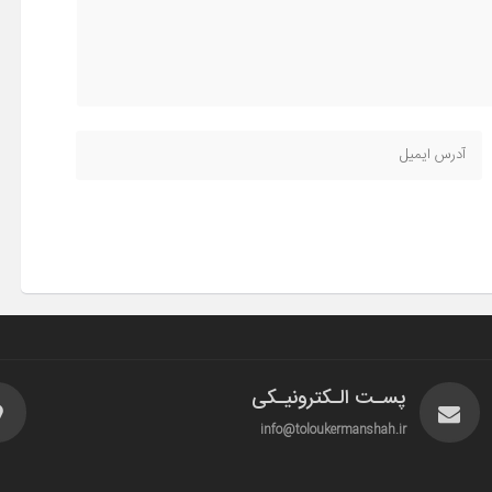
پسـت الـکترونیـکی
info@toloukermanshah.ir