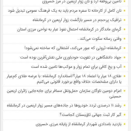
تأمین بی‌وقفه آرد و نان زوار اربعین در مرز خسروی
نان کامل از کارخانه تا سفره مردم باید به یک فرهنگ عمومی تبدیل شود
ترافیک پرحجم در مسیر بازگشت زوار اربعین در کرمانشاه
گرمای ماندگار در کرمانشاه؛ احتمال نفوذ غبار به نواحی مرزی استان
وقتی رسانه سکوت می‌کند…
کرمانشاه؛ ثروتی که عبور می‌کند، اشتغالی که ساخته نمی‌شود!
جهاد دانشگاهی در تقویت خودباوری ملی نقش‌آفرین بوده است
آب و یخ کافی برای تمام زوار و موکب‌ها تامین شده است
طلای ۱۸ عیار یا اعتماد ۱۸ عیار؟/استاندارد کرمانشاه: با عرضه طلای کم‌عیار
یا دارای مشخصات خلاف واقع برخورد قانونی می‌کنیم
اعزام دومین ناوگان سازمان حمل‌ونقل مسافر برای جابه‌جایی زائران اربعین
حسینی
رشد ۱۱ درصدی تردد خودروها در جاده‌های مسیر زوار اربعین در کرمانشاه
گیر کار ثبت جهانی تاق‌بستان کجاست؟
بازدید بامدادی شهردار کرمانشاه از پایانه مرزی خسروی