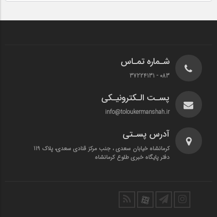
شـماره تمـاس
083 - 37224131
پسـت الـکترونیـکی
info@toloukermanshah.ir
آدرس پسـتی
کرمانشاه خیابان سعدی ، جنب مرکز قنادی سعدی، پلاک 119
دفتر پایگاه خبری طلوع کرمانشاه