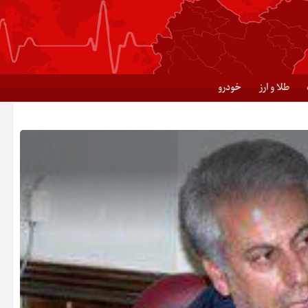
طلا و ارز
خودرو