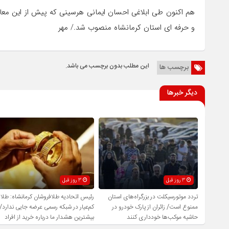
هم اکنون طی ابلاغی احسان ایمانی هرسینی که پیش از این معاو
و حرفه ای استان کرمانشاه منصوب شد./ مهر
این مطلب بدون برچسب می باشد.
برچسب ها
دیگر خبرها
3 روز قبل
3 روز قبل
تردد موتورسیکلت در بزرگراه‌های استان
رئیس اتحادیه طلافروشان کرمانشاه: طلا
ممنوع است/ زائران از پارک خودرو در
کم‌عیار در شبکه رسمی عرضه جایی ندارد/
حاشیه موکب‌ها خودداری کنند
بیشترین هشدار ما درباره خرید از افراد
فاقد صلاحیت است