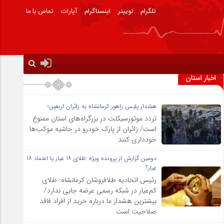
تلگرام
توییتر
اینستاگرام
آپارات
تماس با ما
اخبار استان
هشدار پلیس راهور کرمانشاه به زائران اربعین؛
تردد موتورسیکلت در بزرگراه‌های استان ممنوع
است/ زائران از پارک خودرو در حاشیه موکب‌ها
خودداری کنند
دومین گزارش از پرونده ویژه :طلای ۱۸ عیار یا اعتماد ۱۸
عیار؟
رئیس اتحادیه طلافروشان کرمانشاه: طلای
کم‌عیار در شبکه رسمی عرضه جایی ندارد/
بیشترین هشدار ما درباره خرید از افراد فاقد
صلاحیت است