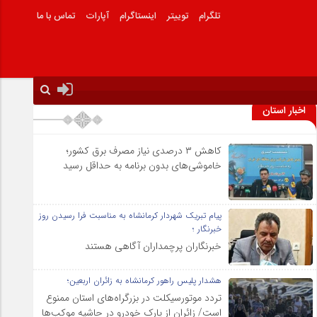
تلگرام
توییتر
اینستاگرام
آپارات
تماس با ما
اخبار استان
کاهش ۳ درصدی نیاز مصرف برق کشور؛
خاموشی‌های بدون برنامه به حداقل رسید
پیام تبریک شهردار کرمانشاه به مناسبت فرا رسیدن روز
خبرنگار ؛
خبرنگاران پرچمداران آگاهی هستند
هشدار پلیس راهور کرمانشاه به زائران اربعین؛
تردد موتورسیکلت در بزرگراه‌های استان ممنوع
است/ زائران از پارک خودرو در حاشیه موکب‌ها