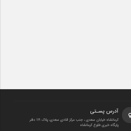
آدرس پسـتی
کرمانشاه خیابان سعدی ، جنب مرکز قنادی سعدی، پلاک 119 دفتر
پایگاه خبری طلوع کرمانشاه