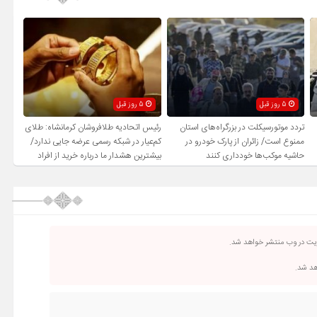
5 روز قبل
5 روز قبل
تردد موتورسیکلت در بزرگراه‌های استان
رئیس اتحادیه طلافروشان کرمانشاه: طلای
ممنوع است/ زائران از پارک خودرو در
کم‌عیار در شبکه رسمی عرضه جایی ندارد/
حاشیه موکب‌ها خودداری کنند
بیشترین هشدار ما درباره خرید از افراد
فاقد صلاحیت است
ریت در وب منتشر خواهد شد.
اهد شد.