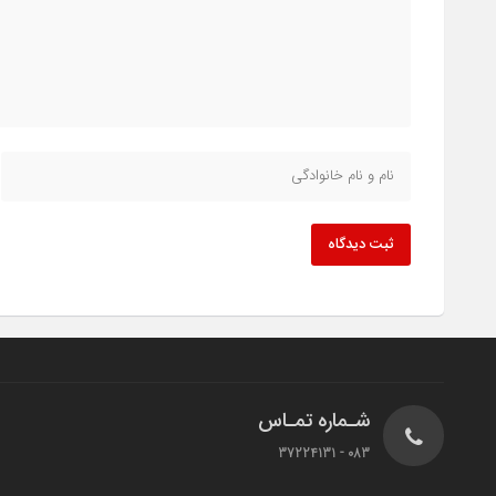
ثبت دیدگاه
شـماره تمـاس
083 - 37224131