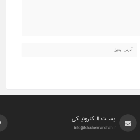
پسـت الـکترونیـکی
info@toloukermanshah.ir