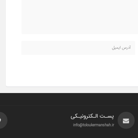
پسـت الـکترونیـکی
info@toloukermanshah.ir