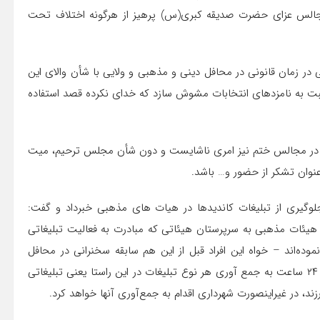
مجالس عزای حضرت صدیقه کبری(س) پرهیز از هرگونه اختلاف تحت
ی در زمان قانونی در محافل دینی و مذهبی و ولایی با شأن والای این
 به نامزدهای انتخابات مشوش سازد که خدای نکرده قصد استفاده
حتی در مجالس ختم نیز امری ناشایست و دون شأن مجلس ترحیم، میت
عنوان تشکر از حضور و… باشد.
جلوگیری از تبلیغات کاندیدها در هیات های مذهبی خبرداد و گفت:
 هیئات مذهبی به سرپرستان هیئاتی که مبادرت به فعالیت تبلیغاتی
ده‌اند – خواه این افراد قبل از این هم سابقه سخنرانی در محافل
مذهبی داشته باشند، خواه نداشته باشند – اخطار کنند که ظرف ۲۴ ساعت به جمع آوری هر نوع تبلیغات در این راستا یعنی تبلیغاتی
د، در غیراینصورت شهرداری اقدام به جمع‌آوری آنها خواهد کرد.