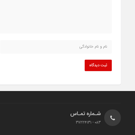
ثبت دیدگاه
شـماره تمـاس
083 - 37224131