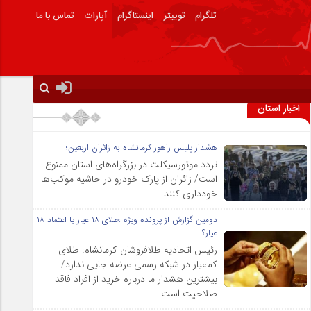
تلگرام
توییتر
اینستاگرام
آپارات
تماس با ما
اخبار استان
هشدار پلیس راهور کرمانشاه به زائران اربعین؛
تردد موتورسیکلت در بزرگراه‌های استان ممنوع
است/ زائران از پارک خودرو در حاشیه موکب‌ها
خودداری کنند
دومین گزارش از پرونده ویژه :طلای ۱۸ عیار یا اعتماد ۱۸
عیار؟
رئیس اتحادیه طلافروشان کرمانشاه: طلای
کم‌عیار در شبکه رسمی عرضه جایی ندارد/
بیشترین هشدار ما درباره خرید از افراد فاقد
صلاحیت است