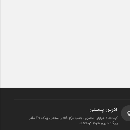
آدرس پسـتی
کرمانشاه خیابان سعدی ، جنب مرکز قنادی سعدی، پلاک 119 دفتر
پایگاه خبری طلوع کرمانشاه