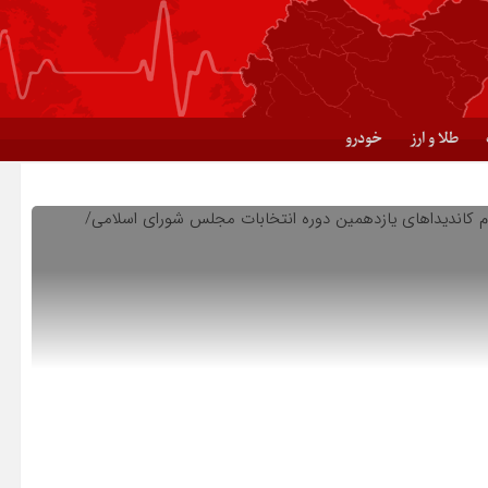
طلا و ارز
خودرو