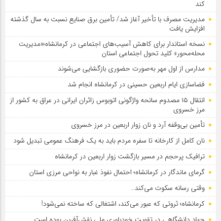
کند
مدیریت مصرف با تأخیر آغاز شد/ تأمین برق صنایع نسبت به سال گذشته
افزایش یافت
نسخه استاندار برای کاهش آسیب‌های اجتماعی در کرمانشاه؛«مدیریت
محله‌محور» کلید تحول اجتماعی استان
مدارس از اول مهر به‌صورت حضوری بازگشایی می‌شوند
فضاسازی ایام اربعین حسینی در کرمانشاه انجام شد
انتقال ۱۵ مصدوم سانحه واژگونی اتوبوس زائران ایرانی در عراق به کشور از
مرز خسروی
تأمین بی‌وقفه آرد و نان زوار اربعین در مرز خسروی
نان کامل از کارخانه تا سفره مردم باید به یک فرهنگ عمومی تبدیل شود
ترافیک پرحجم در مسیر بازگشت زوار اربعین در کرمانشاه
گرمای ماندگار در کرمانشاه؛ احتمال نفوذ غبار به نواحی مرزی استان
وقتی رسانه سکوت می‌کند…
کرمانشاه؛ ثروتی که عبور می‌کند، اشتغالی که ساخته نمی‌شود!
جهاد دانشگاهی در تقویت خودباوری ملی نقش‌آفرین بوده است