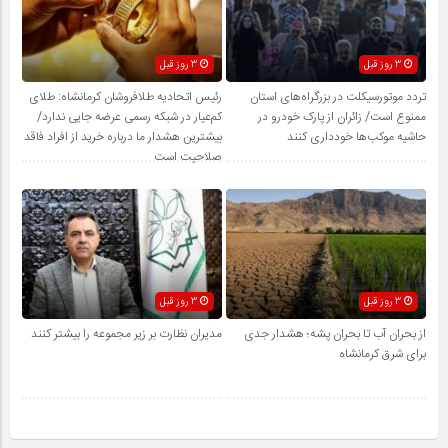
3 روز قبل
3 روز قبل
تردد موتورسیکلت در بزرگراه‌های استان
رئیس اتحادیه طلافروشان کرمانشاه: طلای
ممنوع است/ زائران از پارک خودرو در
کم‌عیار در شبکه رسمی عرضه جایی ندارد/
حاشیه موکب‌ها خودداری کنند
بیشترین هشدار ما درباره خرید از افراد فاقد
صلاحیت است
3 روز قبل
3 روز قبل
از بحران آب تا بحران پشه؛ هشدار جدی
مدیران نظارت بر زیر مجموعه را بیشتر کنند
برای شرق کرمانشاه