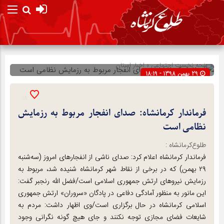
صفحه نخست
اجتماعی
»
اخبار استان
29 بهمن 1398 - 18:19
شناسه : 175412
18
فرماندار کرمانشاه: صدای انفجار مربوط به رزمایش
نظامی است
طلوع‌‌کرمانشاه :
فرماندار کرمانشاه اعلام کرد: صدای ناشی از انفجارهای امروز (سه‌شنبه
۲۹ بهمن) که در برخی از نقاط شهر کرمانشاه شنیده شد، مربوط به
رزمایش نیروهای ارتش جمهوری اسلامی است/فضل الله رنجبر گفت:
این مانور به منظور آمادگی دفاعی در پادگان «سروران» ارتش جمهوری
اسلامی کرمانشاه در حال برگزاری است/وی اظهار داشت: مردم به
شایعات فضای مجازی توجه نکنند و جای هیچ گونه نگرانی وجود