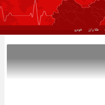
طلا و ارز
خودرو