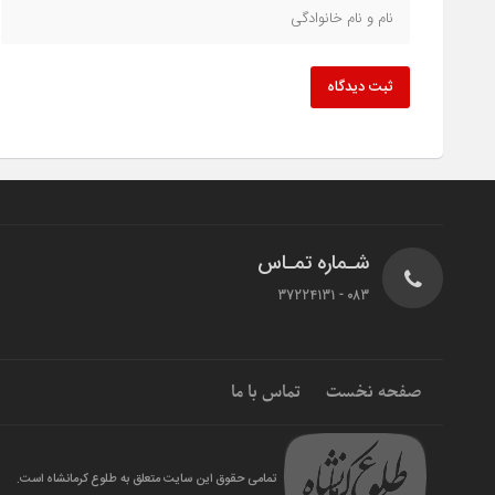
ثبت دیدگاه
شـماره تمـاس
083 - 37224131
صفحه نخست
تماس با ما
تمامی حقوق این سایت متعلق به طلوع کرمانشاه است.