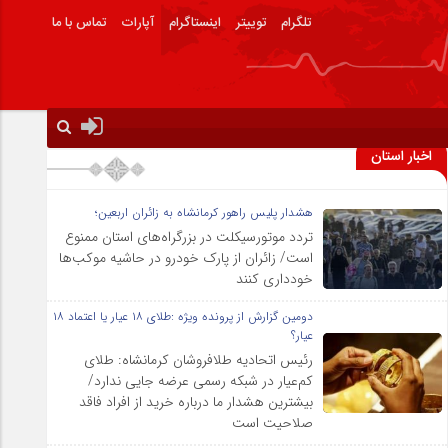
تلگرام
توییتر
اینستاگرام
آپارات
تماس با ما
اخبار استان
هشدار پلیس راهور کرمانشاه به زائران اربعین؛
تردد موتورسیکلت در بزرگراه‌های استان ممنوع
است/ زائران از پارک خودرو در حاشیه موکب‌ها
خودداری کنند
دومین گزارش از پرونده ویژه :طلای ۱۸ عیار یا اعتماد ۱۸
عیار؟
رئیس اتحادیه طلافروشان کرمانشاه: طلای
کم‌عیار در شبکه رسمی عرضه جایی ندارد/
بیشترین هشدار ما درباره خرید از افراد فاقد
صلاحیت است