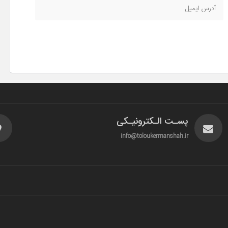
پسـت الـکترونیـکی
info@toloukermanshah.ir