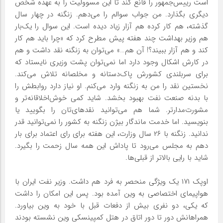
است رییس‌جمهور را قانع کند تا این مسوولیت را به عهده شخص
دیگری بگذارد. من جواب سوالم را می‌دهم. زنگنه در چهار سال
گذشته، هم کار کرده هم آزار زیاد دیده است. این سوال را یک‌بار
هم وزیر بهداشت چند هفته پیش مطرح کرد که «چرا باید هم کار
کند و هم آزار ببیند؟! آن هم…» می‌توان به زنگنه نقد داشت و هم
در کارش اشکال وجود دارد اما نمی‌توان پشت وزیری نایستاد که
برای سربلندی کشورش پاک‌دستانه و مخلصانه تلاش می‌کند.
نخستین نقد را من به زنگنه وارد می‌کنم. او نیاز دارد روابطش را
با بدنه صنعت نفت بهبود بخشد. شاید کمی خوش‌اخلاقانه‌تر و
مشورت‌مدار‌تر. شما هم می‌توانید نقدهای‌تان را بگویید یا
بنویسید. اما خدمت ماندگار بیژن زنگنه به کشور را نمی‌توانید قدر
ندانید. زنگنه با ۲۶ سال وزارت، این هفته برای رای اعتماد برای بار
دهم به مجلس می‌رود تا پاداش این همه سال زحمت را بگیرد.
شاید با رایی بالاتر از قبلی‌ها.
اوپک ۱۷۱ یک ویژگی منحصر به فرد هم داشت. وزیر نفت ایران با
هواپیمای اختصاصی به وین آمده بود. پس این امکان را داشت
که یکی، دو نفری بیش از دفعات قبل با خود به وین بیاورد.
همراهانش دور تا دور اتاق در هتل کمپینسکی وین نشسته بودند