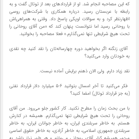
که این مصاحبه انجام شد. او از قراردادهای بعد از توتال گفت و به
رابطه با عربستان رسید. درباره همکاری با شرکت‌های روسی
اظهارنظر کرد و به سوالات اوپکی پاسخ داد. وقتی به همراهی‌اش
با روحانی رسید اما نتوانست پنهان کند که «من آقای روحانی را
تحت هیچ شرایطی تنها نمی‌گذارم.» فعلا مصاحبه را بخوانید.
‌ آقای زنگنه اگر بخواهید دوره چهارساله‌تان را نقد کنید چه نقدی
به خودتان وارد می‌کنید؟
نقد زیاد دارم. ولی الان ذهنم برایش آماده نیست.
‌ فکر می‌کنید تا آخر امسال بتوانید ۶-۵ میلیارد دلار قرارداد نفتی
(به جز قرارداد توتال) امضا کنید؟
با من بحث زمان را مطرح نکنید. کار کشور جلو می‌رود. من آقای
روحانی را تحت هیچ شرایطی تنها نمی‌گذارم. همیشه در کنارش
هستم. به خاطر سربلندی ایران، به خاطر جوانان ایران، به خاطر
سربلندی جمهوری اسلامی، به خاطر آزادی، به خاطر حقوق اساسی
مردم، همیشه کنار آقای روحانی می‌مانم و هر طور نیاز باشد به