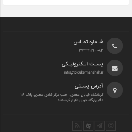
شـماره تمـاس
083 - 37224131
پسـت الـکترونیـکی
info@toloukermanshah.ir
آدرس پسـتی
کرمانشاه خیابان سعدی ، جنب مرکز قنادی سعدی، پلاک 119
دفتر پایگاه خبری طلوع کرمانشاه