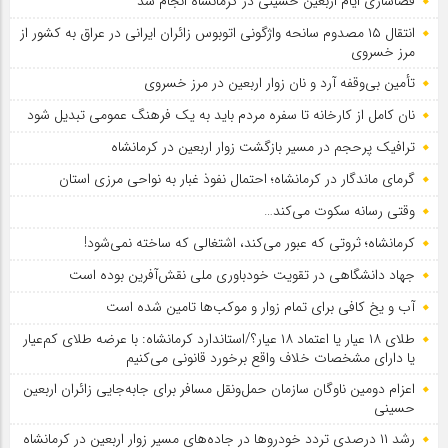
فضاسازی ایام اربعین حسینی در کرمانشاه انجام شد
انتقال ۱۵ مصدوم سانحه واژگونی اتوبوس زائران ایرانی در عراق به کشور از
مرز خسروی
تأمین بی‌وقفه آرد و نان زوار اربعین در مرز خسروی
نان کامل از کارخانه تا سفره مردم باید به یک فرهنگ عمومی تبدیل شود
ترافیک پرحجم در مسیر بازگشت زوار اربعین در کرمانشاه
گرمای ماندگار در کرمانشاه؛ احتمال نفوذ غبار به نواحی مرزی استان
وقتی رسانه سکوت می‌کند…
کرمانشاه؛ ثروتی که عبور می‌کند، اشتغالی که ساخته نمی‌شود!
جهاد دانشگاهی در تقویت خودباوری ملی نقش‌آفرین بوده است
آب و یخ کافی برای تمام زوار و موکب‌ها تامین شده است
طلای ۱۸ عیار یا اعتماد ۱۸ عیار؟/استاندارد کرمانشاه: با عرضه طلای کم‌عیار
یا دارای مشخصات خلاف واقع برخورد قانونی می‌کنیم
اعزام دومین ناوگان سازمان حمل‌ونقل مسافر برای جابه‌جایی زائران اربعین
حسینی
رشد ۱۱ درصدی تردد خودروها در جاده‌های مسیر زوار اربعین در کرمانشاه