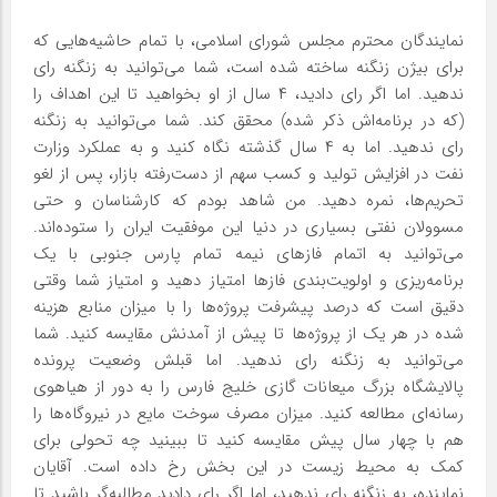
نمایندگان محترم مجلس شورای اسلامی، با تمام حاشیه‌هایی که
برای بیژن زنگنه ساخته شده است، شما می‌توانید به زنگنه رای
ندهید. اما اگر رای دادید، ۴ سال از او بخواهید تا این اهداف را
(که در برنامه‌اش ذکر شده) محقق کند. شما می‌توانید به زنگنه
رای ندهید. اما به ۴ سال گذشته نگاه کنید و به عملکرد وزارت
نفت در افزایش تولید و کسب سهم از دست‌رفته بازار، پس از لغو
تحریم‌ها، نمره دهید. من شاهد بودم که کارشناسان و حتی
مسوولان نفتی بسیاری در دنیا این موفقیت ایران را ستوده‌اند.
می‌توانید به اتمام فازهای نیمه تمام پارس جنوبی با یک
برنامه‌ریزی و اولویت‌بندی فازها امتیاز دهید و امتیاز شما وقتی
دقیق است که درصد پیشرفت پروژه‌ها را با میزان منابع هزینه
شده در هر یک از پروژه‌ها تا پیش از آمدنش مقایسه کنید. شما
می‌توانید به زنگنه رای ندهید. اما قبلش وضعیت پرونده
پالایشگاه بزرگ میعانات گازی خلیج فارس را به دور از هیاهوی
رسانه‌ای مطالعه کنید. میزان مصرف سوخت مایع در نیروگاه‌ها را
هم با چهار سال پیش مقایسه کنید تا ببینید چه تحولی برای
کمک به محیط زیست در این بخش رخ داده است. آقایان
نماینده، به زنگنه رای ندهید، اما اگر رای دادید مطالبه‌گر باشید تا