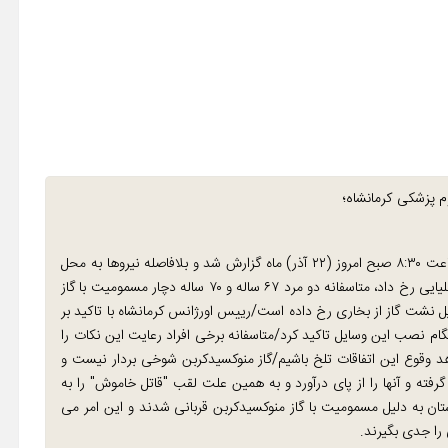
 پزشکی کرمانشاه؛
دکتر مسعود قلعه سفیدی ، اظهار کرد:این حادثه ساعت ۸:۳۰ صبح امروز (۲۲ آذر) ماه گزارش شد و بلافاصله نیروها به محل
اعزام شدند/دراین حادثه که در روستای "کل کل" شهرستان سنقر و کلیایی رخ داد، متاسفانه دو مرد ۶۷ ساله و ۷۰ ساله دچار مسمومیت با گاز
ل نشت گاز از بخاری رخ داده است/رییس اورژانس کرمانشاه با تاکید بر
نگام نصب این وسایل تاکید کرد/متاسفانه برخی افراد رعایت این نکات را
وقوع این اتفاقات تلخ باشیم/گاز منوکسیدکربن شوخی بردار نیست و
فته و آنها را از پای درآورد و به همین علت لقب "قاتل خاموش" را به
ان به دلیل مسمومیت با گاز منوکسیدکربن قربانی شدند و این امر می
را جدی بگیرند.