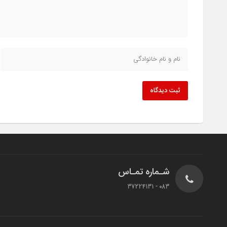
ثبت دیدگاه
شـماره تمـاس
083 - 37224131