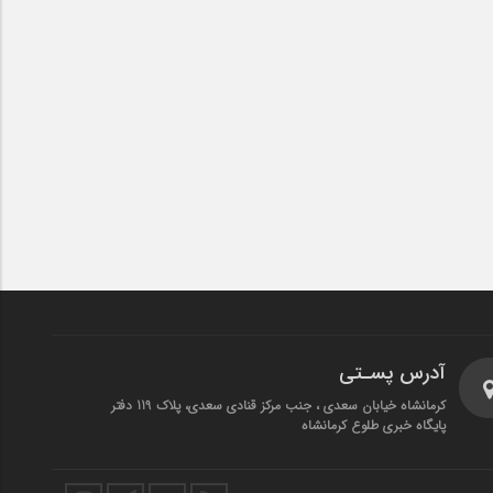
آدرس پسـتی
کرمانشاه خیابان سعدی ، جنب مرکز قنادی سعدی، پلاک 119 دفتر
پایگاه خبری طلوع کرمانشاه