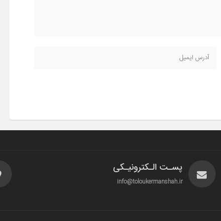
پسـت الـکترونیـکی
info@toloukermanshah.ir