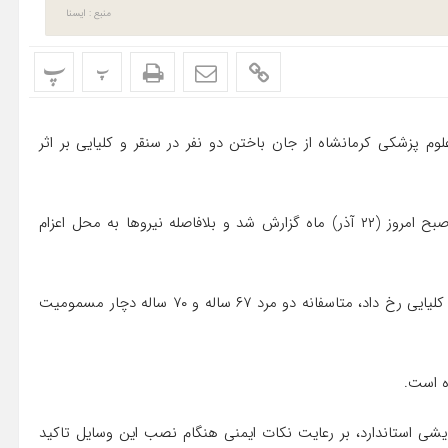
منبع : ایسنا
پ
پ
 پزشکی کرمانشاه از جان باختن دو نفر در سنقر و کلیایی بر اثر
دکتر مسعود قلعه سفیدی ، اظهار کرد: این حادثه ساعت ۸:۳۰ صبح امروز (۲۲ آذر) ماه گزارش شد و بلافاصله نیروها به محل اعزام
وی افزود: دراین حادثه که در روستای “کل کل” شهرستان سنقر و کلیایی رخ داد، متاسفانه دو مرد ۶۷ ساله و ۷۰ ساله دچار مسمومیت
ه است.
مایشی استاندارد، بر رعایت نکات ایمنی هنگام نصب این وسایل تاکید