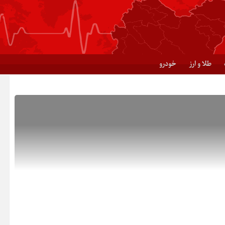
طلا و ارز
خودرو