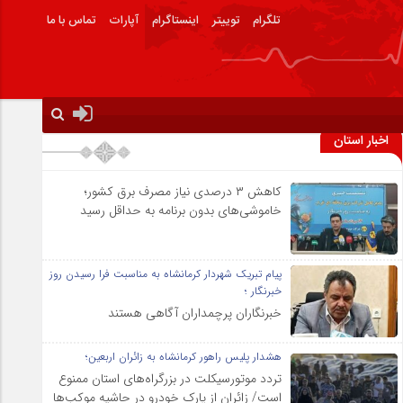
تلگرام
توییتر
اینستاگرام
آپارات
تماس با ما
اخبار استان
کاهش ۳ درصدی نیاز مصرف برق کشور؛
خاموشی‌های بدون برنامه به حداقل رسید
پیام تبریک شهردار کرمانشاه به مناسبت فرا رسیدن روز
خبرنگار ؛
خبرنگاران پرچمداران آگاهی هستند
هشدار پلیس راهور کرمانشاه به زائران اربعین؛
تردد موتورسیکلت در بزرگراه‌های استان ممنوع
است/ زائران از پارک خودرو در حاشیه موکب‌ها