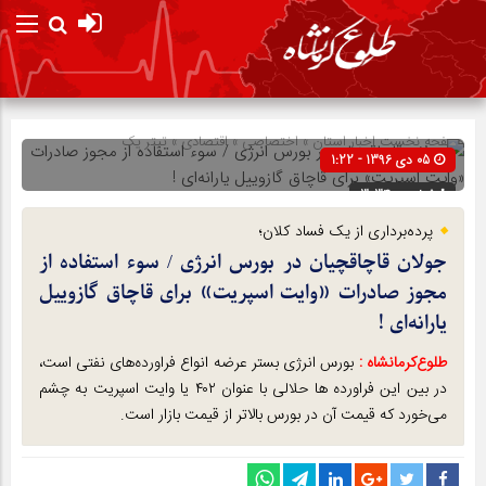
صفحه نخست
اخبار استان
»
اختصاصی
»
اقتصادی
»
تیتر یک
05 دی 1396 - 1:22
شناسه : 3034
پرده‌برداری از یک فساد کلان؛
جولان قاچاقچیان در بورس انرژی / سوء استفاده از
مجوز صادرات «وایت اسپریت» برای قاچاق گازوییل
یارانه‌ای !
طلوع‌‌کرمانشاه :
بورس انرژی بستر عرضه انواع فراورده‌های نفتی است،
در بین این فراورده ها حلالی با عنوان ۴۰۲ یا وایت اسپریت به چشم
می‌خورد که قیمت آن در بورس بالاتر از قیمت بازار است.