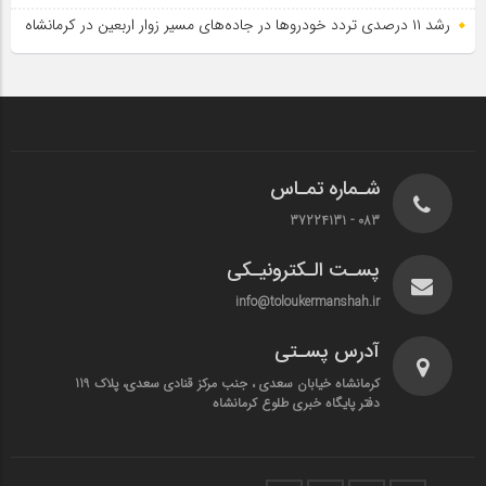
رشد ۱۱ درصدی تردد خودروها در جاده‌های مسیر زوار اربعین در کرمانشاه
شـماره تمـاس
083 - 37224131
پسـت الـکترونیـکی
info@toloukermanshah.ir
آدرس پسـتی
کرمانشاه خیابان سعدی ، جنب مرکز قنادی سعدی، پلاک 119
دفتر پایگاه خبری طلوع کرمانشاه