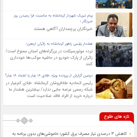
پیام تبریک شهردار کرمانشاه به مناسبت فرا رسیدن روز
خبرنگار ؛
خبرنگاران پرچمداران آگاهی هستند
هشدار پلیس راهور کرمانشاه به زائران اربعین؛
تردد موتورسیکلت در بزرگراه‌های استان ممنوع است/
زائران از پارک خودرو در حاشیه موکب‌ها خودداری
کنند
دومین گزارش از پرونده ویژه :طلای ۱۸ عیار یا اعتماد ۱۸ عیار؟
رئیس اتحادیه طلافروشان کرمانشاه: طلای کم‌عیار در
شبکه رسمی عرضه جایی ندارد/ بیشترین هشدار ما
درباره خرید از افراد فاقد صلاحیت است
تازه های طلوع
کاهش ۳ درصدی نیاز مصرف برق کشور؛ خاموشی‌های بدون برنامه به