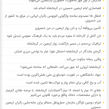
مدارس از اول مهر به‌صورت حضوری بازگشایی می‌شوند
فضاسازی ایام اربعین حسینی در کرمانشاه انجام شد
انتقال ۱۵ مصدوم سانحه واژگونی اتوبوس زائران ایرانی در عراق به کشور از
مرز خسروی
تأمین بی‌وقفه آرد و نان زوار اربعین در مرز خسروی
نان کامل از کارخانه تا سفره مردم باید به یک فرهنگ عمومی تبدیل شود
ترافیک پرحجم در مسیر بازگشت زوار اربعین در کرمانشاه
گرمای ماندگار در کرمانشاه؛ احتمال نفوذ غبار به نواحی مرزی استان
وقتی رسانه سکوت می‌کند…
کرمانشاه؛ ثروتی که عبور می‌کند، اشتغالی که ساخته نمی‌شود!
جهاد دانشگاهی در تقویت خودباوری ملی نقش‌آفرین بوده است
آب و یخ کافی برای تمام زوار و موکب‌ها تامین شده است
طلای ۱۸ عیار یا اعتماد ۱۸ عیار؟/استاندارد کرمانشاه: با عرضه طلای کم‌عیار
یا دارای مشخصات خلاف واقع برخورد قانونی می‌کنیم
اعزام دومین ناوگان سازمان حمل‌ونقل مسافر برای جابه‌جایی زائران اربعین
حسینی