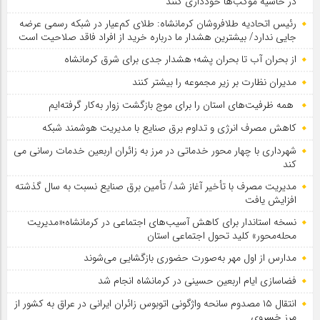
در حاشیه موکب‌ها خودداری کنند
رئیس اتحادیه طلافروشان کرمانشاه: طلای کم‌عیار در شبکه رسمی عرضه
جایی ندارد/ بیشترین هشدار ما درباره خرید از افراد فاقد صلاحیت است
از بحران آب تا بحران پشه؛ هشدار جدی برای شرق کرمانشاه
مدیران نظارت بر زیر مجموعه را بیشتر کنند
همه ظرفیت‌های استان را برای موج بازگشت زوار به‌کار گرفته‌ایم
کاهش مصرف انرژی و تداوم برق صنایع با مدیریت هوشمند شبکه
شهرداری با چهار محور خدماتی در مرز به زائران اربعین خدمات رسانی می
کند
مدیریت مصرف با تأخیر آغاز شد/ تأمین برق صنایع نسبت به سال گذشته
افزایش یافت
نسخه استاندار برای کاهش آسیب‌های اجتماعی در کرمانشاه؛«مدیریت
محله‌محور» کلید تحول اجتماعی استان
مدارس از اول مهر به‌صورت حضوری بازگشایی می‌شوند
فضاسازی ایام اربعین حسینی در کرمانشاه انجام شد
انتقال ۱۵ مصدوم سانحه واژگونی اتوبوس زائران ایرانی در عراق به کشور از
مرز خسروی