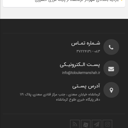
شـماره تمـاس
083 - 37224131
پسـت الـکترونیـکی
info@toloukermanshah.ir
آدرس پسـتی
کرمانشاه خیابان سعدی ، جنب مرکز قنادی سعدی، پلاک 119
دفتر پایگاه خبری طلوع کرمانشاه