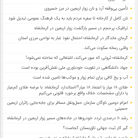
تأمین بی‌وقفه آرد و نان زوار اربعین در مرز خسروی
نان کامل از کارخانه تا سفره مردم باید به یک فرهنگ عمومی تبدیل شود
ترافیک پرحجم در مسیر بازگشت زوار اربعین در کرمانشاه
گرمای ماندگار در کرمانشاه؛ احتمال نفوذ غبار به نواحی مرزی استان
وقتی رسانه سکوت می‌کند…
کرمانشاه؛ ثروتی که عبور می‌کند، اشتغالی که ساخته نمی‌شود!
جهاد دانشگاهی در تقویت خودباوری ملی نقش‌آفرین بوده است
آب و یخ کافی برای تمام زوار و موکب‌ها تامین شده است
طلای ۱۸ عیار یا اعتماد ۱۸ عیار؟/استاندارد کرمانشاه: با عرضه طلای کم‌عیار
یا دارای مشخصات خلاف واقع برخورد قانونی می‌کنیم
اعزام دومین ناوگان سازمان حمل‌ونقل مسافر برای جابه‌جایی زائران اربعین
حسینی
رشد ۱۱ درصدی تردد خودروها در جاده‌های مسیر زوار اربعین در کرمانشاه
گیر کار ثبت جهانی تاق‌بستان کجاست؟
بازدید بامدادی شهردار کرمانشاه از پایانه مرزی خسروی