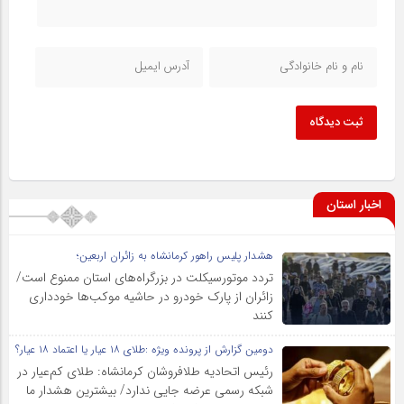
ثبت دیدگاه
اخبار استان
هشدار پلیس راهور کرمانشاه به زائران اربعین؛
تردد موتورسیکلت در بزرگراه‌های استان ممنوع است/
زائران از پارک خودرو در حاشیه موکب‌ها خودداری
کنند
دومین گزارش از پرونده ویژه :طلای ۱۸ عیار یا اعتماد ۱۸ عیار؟
رئیس اتحادیه طلافروشان کرمانشاه: طلای کم‌عیار در
شبکه رسمی عرضه جایی ندارد/ بیشترین هشدار ما