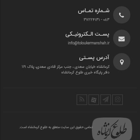
شـماره تمـاس
083 - 37224131
پسـت الـکترونیـکی
info@toloukermanshah.ir
آدرس پسـتی
کرمانشاه خیابان سعدی ، جنب مرکز قنادی سعدی، پلاک 119
دفتر پایگاه خبری طلوع کرمانشاه
تمامی حقوق این سایت متعلق به طلوع کرمانشاه است.