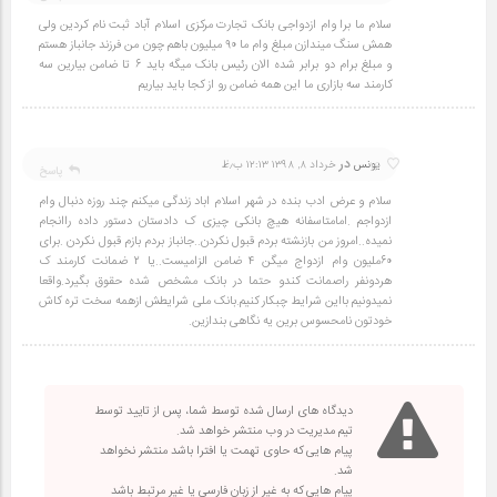
سلام ما برا وام ازدواجی بانک تجارت مرکزی اسلام آباد ثبت نام کردین ولی
همش سنگ میندازن مبلغ وام ما ۹۰ میلیون باهم چون من فرزند جانباز هستم
و مبلغ برام دو برابر شده الان رئیس بانک میگه باید ۶ تا ضامن بیارین سه
کارمند سه بازاری ما این همه ضامن رو از کجا باید بیاریم
در
16
یونس
خرداد ۸, ۱۳۹۸ ۱۲:۱۳ ب٫ظ
پاسخ
سلام و عرض ادب بنده در شهر اسلام اباد زندگی میکنم چند روزه دنبال وام
ازدواجم .امامتاسفانه هیچ بانکی چیزی ک دادستان دستور داده راانجام
نمیده..امروز من بازنشته بردم قبول نکردن..جانباز بردم بازم قبول نکردن .برای
۶۰ملیون وام ازدواج میگن ۴ ضامن الزامیست..یا ۲ ضمانت کارمند ک
هردونفر راصمانت کندو حتما در بانک مشخص شده حقوق بگیرد.واقعا
نمیدونیم بااین شرایط چبکار کنیم.بانک ملی شرایطش ازهمه سخت تره کاش
خودتون نامحسوس برین یه نگاهی بندازین.
دیدگاه های ارسال شده توسط شما، پس از تایید توسط
تیم مدیریت در وب منتشر خواهد شد.
پیام هایی که حاوی تهمت یا افترا باشد منتشر نخواهد
شد.
پیام هایی که به غیر از زبان فارسی یا غیر مرتبط باشد