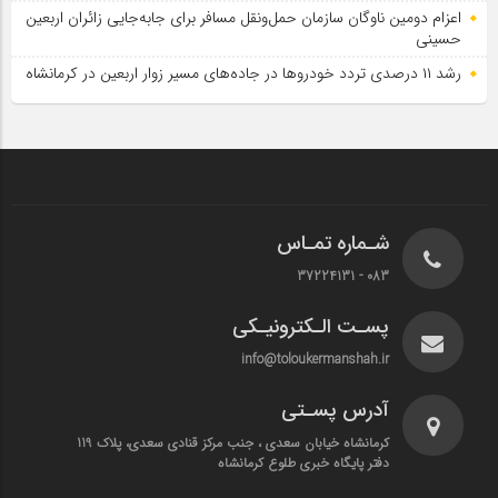
اعزام دومین ناوگان سازمان حمل‌ونقل مسافر برای جابه‌جایی زائران اربعین
حسینی
رشد ۱۱ درصدی تردد خودروها در جاده‌های مسیر زوار اربعین در کرمانشاه
شـماره تمـاس
083 - 37224131
پسـت الـکترونیـکی
info@toloukermanshah.ir
آدرس پسـتی
کرمانشاه خیابان سعدی ، جنب مرکز قنادی سعدی، پلاک 119
دفتر پایگاه خبری طلوع کرمانشاه