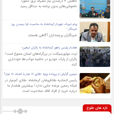
کاهش ۳ درصدی نیاز مصرف برق کشور؛
خاموشی‌های بدون برنامه به حداقل رسید
پیام تبریک شهردار کرمانشاه به مناسبت فرا رسیدن روز
خبرنگار ؛
خبرنگاران پرچمداران آگاهی هستند
هشدار پلیس راهور کرمانشاه به زائران اربعین؛
تردد موتورسیکلت در بزرگراه‌های استان ممنوع است/
زائران از پارک خودرو در حاشیه موکب‌ها خودداری
کنند
دومین گزارش از پرونده ویژه :طلای ۱۸ عیار یا اعتماد ۱۸ عیار؟
رئیس اتحادیه طلافروشان کرمانشاه: طلای کم‌عیار در
شبکه رسمی عرضه جایی ندارد/ بیشترین هشدار ما
درباره خرید از افراد فاقد صلاحیت است
تازه های طلوع