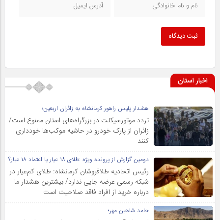
ثبت دیدگاه
اخبار استان
هشدار پلیس راهور کرمانشاه به زائران اربعین؛
تردد موتورسیکلت در بزرگراه‌های استان ممنوع است/
زائران از پارک خودرو در حاشیه موکب‌ها خودداری
کنند
دومین گزارش از پرونده ویژه :طلای ۱۸ عیار یا اعتماد ۱۸ عیار؟
رئیس اتحادیه طلافروشان کرمانشاه: طلای کم‌عیار در
شبکه رسمی عرضه جایی ندارد/ بیشترین هشدار ما
درباره خرید از افراد فاقد صلاحیت است
حامد شاهین مهر؛