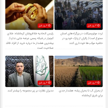
3 روز قبل
4 روز قبل
تردد موتورسیکلت در بزرگراه‌های استان
رئیس اتحادیه طلافروشان کرمانشاه: طلای
ممنوع است/ زائران از پارک خودرو در
کم‌عیار در شبکه رسمی عرضه جایی ندارد/
حاشیه موکب‌ها خودداری کنند
بیشترین هشدار ما درباره خرید از افراد فاقد
صلاحیت است
4 روز قبل
4 روز قبل
از بحران آب تا بحران پشه؛ هشدار جدی
مدیران نظارت بر زیر مجموعه را بیشتر کنند
برای شرق کرمانشاه