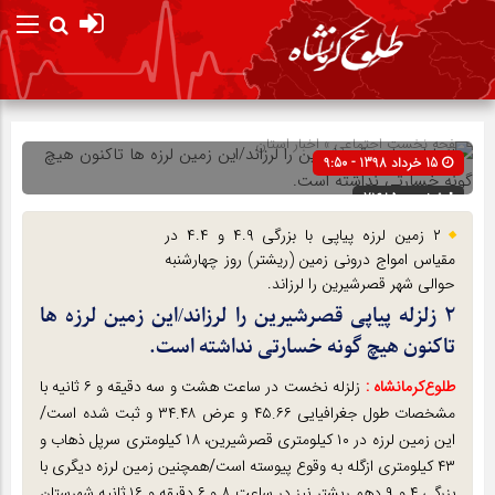
صفحه نخست
اجتماعی
»
اخبار استان
15 خرداد 1398 - 9:50
شناسه : 71685
۲ زمین لرزه پیاپی با بزرگی ۴.۹ و ۴.۴ در
مقیاس امواج درونی زمین (ریشتر) روز چهارشنبه
حوالی شهر قصرشیرین را لرزاند.
۲ زلزله پیاپی قصرشیرین را لرزاند/این زمین لرزه ها
تاکنون هیچ گونه خسارتی نداشته است.
طلوع‌‌کرمانشاه :
زلزله نخست در ساعت هشت و سه دقیقه و ۶ ثانیه با
مشخصات طول جغرافیایی ۴۵.۶۶ و عرض ۳۴.۴۸ و ثبت شده است/
این زمین لرزه در ۱۰ کیلومتری قصرشیرین، ۱۸ کیلومتری سرپل ذهاب و
۴۳ کیلومتری ازگله به وقوع پیوسته است/همچنین زمین لرزه دیگری با
بزرگی ۴ و ۹ دهم ریشتر نیز در ساعت ۸ و ۶ دقیقه و ۱۶ ثانیه شهرستان