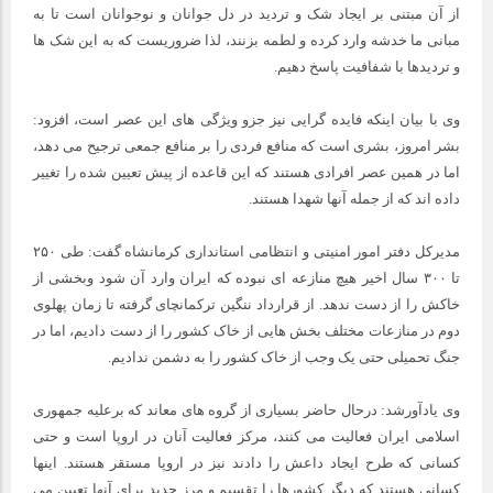
از آن مبتنی بر ایجاد شک و تردید در دل جوانان و نوجوانان است تا به
مبانی ما خدشه وارد کرده و لطمه بزنند، لذا ضروریست که به این شک ها
و تردیدها با شفافیت پاسخ دهیم.
وی با بیان اینکه فایده گرایی نیز جزو ویژگی های این عصر است، افزود:
بشر امروز، بشری است که منافع فردی را بر منافع جمعی ترجیح می دهد،
اما در همین عصر افرادی هستند که این قاعده از پیش تعیین شده را تغییر
داده اند که از جمله آنها شهدا هستند.
مدیرکل دفتر امور امنیتی و انتظامی استانداری کرمانشاه گفت: طی ۲۵۰
تا ۳۰۰ سال اخیر هیچ منازعه ای نبوده که ایران وارد آن شود وبخشی از
خاکش را از دست ندهد. از قرارداد ننگین ترکمانچای گرفته تا زمان پهلوی
دوم در منازعات مختلف بخش هایی از خاک کشور را از دست دادیم، اما در
جنگ تحمیلی حتی یک وجب از خاک کشور را به دشمن ندادیم.
وی یادآورشد: درحال حاضر بسیاری از گروه های معاند که برعلیه جمهوری
اسلامی ایران فعالیت می کنند، مرکز فعالیت آنان در اروپا است و حتی
کسانی که طرح ایجاد داعش را دادند نیز در اروپا مستقر هستند. اینها
کسانی هستند که دیگر کشورها را تقسیم و مرز جدید برای آنها تعیین می