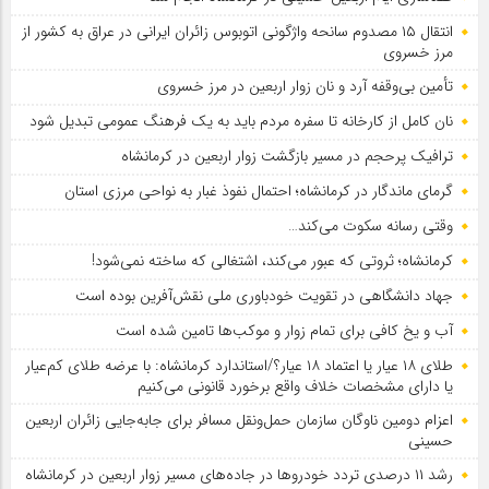
انتقال ۱۵ مصدوم سانحه واژگونی اتوبوس زائران ایرانی در عراق به کشور از
مرز خسروی
تأمین بی‌وقفه آرد و نان زوار اربعین در مرز خسروی
نان کامل از کارخانه تا سفره مردم باید به یک فرهنگ عمومی تبدیل شود
ترافیک پرحجم در مسیر بازگشت زوار اربعین در کرمانشاه
گرمای ماندگار در کرمانشاه؛ احتمال نفوذ غبار به نواحی مرزی استان
وقتی رسانه سکوت می‌کند…
کرمانشاه؛ ثروتی که عبور می‌کند، اشتغالی که ساخته نمی‌شود!
جهاد دانشگاهی در تقویت خودباوری ملی نقش‌آفرین بوده است
آب و یخ کافی برای تمام زوار و موکب‌ها تامین شده است
طلای ۱۸ عیار یا اعتماد ۱۸ عیار؟/استاندارد کرمانشاه: با عرضه طلای کم‌عیار
یا دارای مشخصات خلاف واقع برخورد قانونی می‌کنیم
اعزام دومین ناوگان سازمان حمل‌ونقل مسافر برای جابه‌جایی زائران اربعین
حسینی
رشد ۱۱ درصدی تردد خودروها در جاده‌های مسیر زوار اربعین در کرمانشاه