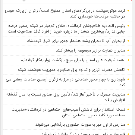
تردد موتورسیکلت در بزرگراه‌های استان ممنوع است/ زائران از پارک خودرو
در حاشیه موکب‌ها خودداری کنند
رئیس اتحادیه طلافروشان کرمانشاه: طلای کم‌عیار در شبکه رسمی عرضه
جایی ندارد/ بیشترین هشدار ما درباره خرید از افراد فاقد صلاحیت است
از بحران آب تا بحران پشه؛ هشدار جدی برای شرق کرمانشاه
مدیران نظارت بر زیر مجموعه را بیشتر کنند
همه ظرفیت‌های استان را برای موج بازگشت زوار به‌کار گرفته‌ایم
کاهش مصرف انرژی و تداوم برق صنایع با مدیریت هوشمند شبکه
شهرداری با چهار محور خدماتی در مرز به زائران اربعین خدمات رسانی می
کند
مدیریت مصرف با تأخیر آغاز شد/ تأمین برق صنایع نسبت به سال گذشته
افزایش یافت
نسخه استاندار برای کاهش آسیب‌های اجتماعی در کرمانشاه؛«مدیریت
محله‌محور» کلید تحول اجتماعی استان
مدارس از اول مهر به‌صورت حضوری بازگشایی می‌شوند
فضاسازی ایام اربعین حسینی در کرمانشاه انجام شد