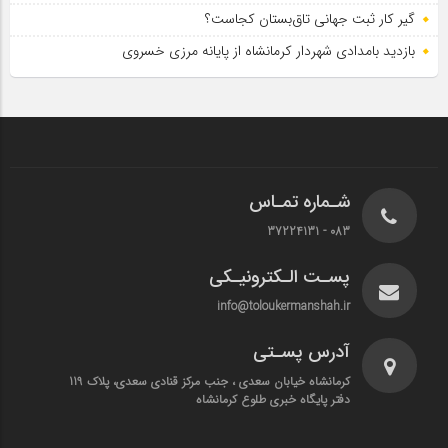
گیر کار ثبت جهانی تاق‌بستان کجاست؟
بازدید بامدادی شهردار کرمانشاه از پایانه مرزی خسروی
شـماره تمـاس
083 - 37224131
پسـت الـکترونیـکی
info@toloukermanshah.ir
آدرس پسـتی
کرمانشاه خیابان سعدی ، جنب مرکز قنادی سعدی، پلاک 119
دفتر پایگاه خبری طلوع کرمانشاه