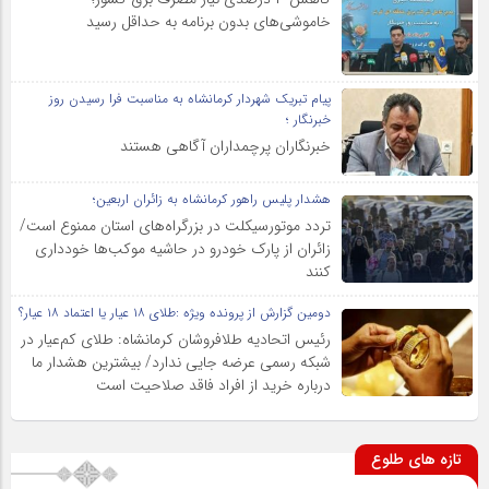
خاموشی‌های بدون برنامه به حداقل رسید
پیام تبریک شهردار کرمانشاه به مناسبت فرا رسیدن روز
خبرنگار ؛
خبرنگاران پرچمداران آگاهی هستند
هشدار پلیس راهور کرمانشاه به زائران اربعین؛
تردد موتورسیکلت در بزرگراه‌های استان ممنوع است/
زائران از پارک خودرو در حاشیه موکب‌ها خودداری
کنند
دومین گزارش از پرونده ویژه :طلای ۱۸ عیار یا اعتماد ۱۸ عیار؟
رئیس اتحادیه طلافروشان کرمانشاه: طلای کم‌عیار در
شبکه رسمی عرضه جایی ندارد/ بیشترین هشدار ما
درباره خرید از افراد فاقد صلاحیت است
تازه های طلوع