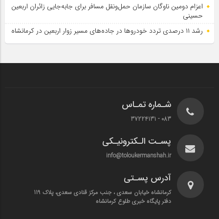
اعزام دومین ناوگان سازمان حمل‌ونقل مسافر برای جابه‌جایی زائران اربعین
حسینی
رشد ۱۱ درصدی تردد خودروها در جاده‌های مسیر زوار اربعین در کرمانشاه
شـماره تمـاس
083 - 37224131
پسـت الـکترونیـکی
info@toloukermanshah.ir
آدرس پسـتی
کرمانشاه خیابان سعدی ، جنب مرکز قنادی سعدی، پلاک 119
دفتر پایگاه خبری طلوع کرمانشاه