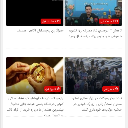
6 ساعت قبل
7 ساعت قبل
کاهش ۳ درصدی نیاز مصرف برق کشور؛
خبرنگاران پرچمداران آگاهی هستند
خاموشی‌های بدون برنامه به حداقل رسید
5 روز قبل
5 روز قبل
تردد موتورسیکلت در بزرگراه‌های استان
رئیس اتحادیه طلافروشان کرمانشاه: طلای
ممنوع است/ زائران از پارک خودرو در
کم‌عیار در شبکه رسمی عرضه جایی ندارد/
حاشیه موکب‌ها خودداری کنند
بیشترین هشدار ما درباره خرید از افراد فاقد
صلاحیت است