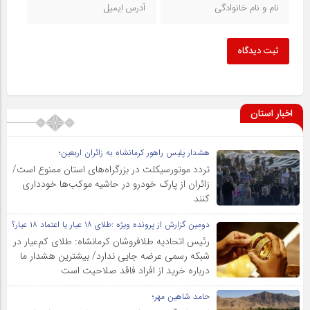
ثبت دیدگاه
اخبار استان
هشدار پلیس راهور کرمانشاه به زائران اربعین؛
تردد موتورسیکلت در بزرگراه‌های استان ممنوع است/
زائران از پارک خودرو در حاشیه موکب‌ها خودداری
کنند
دومین گزارش از پرونده ویژه :طلای ۱۸ عیار یا اعتماد ۱۸ عیار؟
رئیس اتحادیه طلافروشان کرمانشاه: طلای کم‌عیار در
شبکه رسمی عرضه جایی ندارد/ بیشترین هشدار ما
درباره خرید از افراد فاقد صلاحیت است
حامد شاهین مهر؛