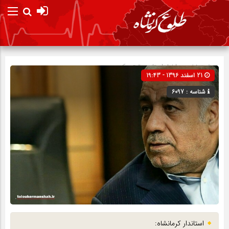
صفحه نخست
اخبار استان
»
تیتر یک
21 اسفند 1396 - 19:43
شناسه : 6097
استاندار کرمانشاه: